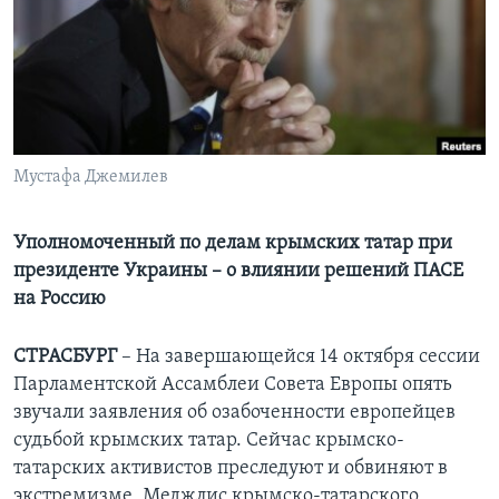
Learning English
СОЦИАЛЬНЫЕ СЕТИ
Мустафа Джемилев
Языки
Уполномоченный по делам крымских татар при
президенте Украины – о влиянии решений ПАСЕ
на Россию
СТРАСБУРГ
– На завершающейся 14 октября сессии
Парламентской Ассамблеи Совета Европы опять
звучали заявления об озабоченности европейцев
судьбой крымских татар. Сейчас крымско-
татарских активистов преследуют и обвиняют в
экстремизме, Меджлис крымско-татарского