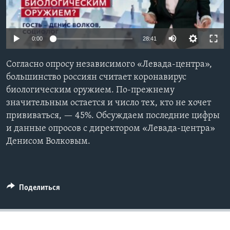
Learning English
0:00
28:41
СОЦИАЛЬНЫЕ СЕТИ
Согласно опросу независимого «Левада-центра»,
большинство россиян считает коронавирус
биологическим оружием. По-прежнему
Языки
значительным остается и число тех, кто не хочет
прививаться, — 45%. Обсуждаем последние цифры
и данные опросов с директором «Левада-центра»
Денисом Волковым.
Поделиться