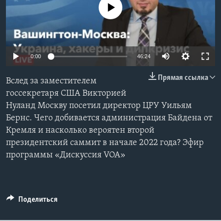
No media source currently available
Learning English
СОЦИАЛЬНЫЕ СЕТИ
0:00
46:24
Прямая ссылка
Вслед за заместителем
Языки
госсекретаря США Викторией
Нуланд Москву посетил директор ЦРУ Уильям
Бернс. Чего добивается администрация Байдена от
Кремля и насколько вероятен второй
президентский саммит в начале 2022 года? Эфир
программы «Дискуссия VOA»
Поделиться