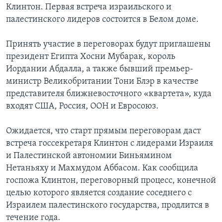
Клинтон. Первая встреча израильского и
Learning English
палестинского лидеров состоится в Белом доме.
Принять участие в переговорах будут приглашены
СОЦИАЛЬНЫЕ СЕТИ
президент Египта Хосни Мубарак, король
Иордании Абдалла, а также бывший премьер-
министр Великобритании Тони Блэр в качестве
Языки
представителя ближневосточного «квартета», куда
входят США, Россия, ООН и Евросоюз.
Ожидается, что старт прямым переговорам даст
встреча госсекретаря Клинтон с лидерами Израиля
и Палестинской автономии Биньямином
Нетаньяху и Махмудом Аббасом. Как сообщила
госпожа Клинтон, переговорный процесс, конечной
целью которого является создание соседнего с
Израилем палестинского государства, продлится в
течение года.