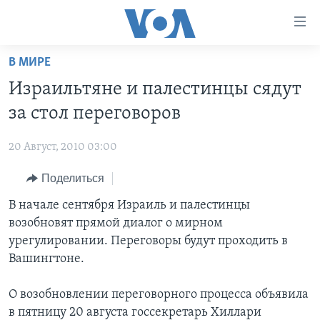
Линки
доступности
Перейти
В МИРЕ
на
ГЛАВНОЕ
Израильтяне и палестинцы сядут
основной
ПРОГРАММЫ
контент
за стол переговоров
ПРОЕКТЫ
Перейти
АМЕРИКА
к
20 Август, 2010 03:00
ЭКСПЕРТИЗА
НОВОСТИ ЗА МИНУТУ
УЧИМ АНГЛИЙСКИЙ
основной
Поделиться
ИНТЕРВЬЮ
ИТОГИ
НАША АМЕРИКАНСКАЯ ИСТОРИЯ
навигации
Перейти
ФАКТЫ ПРОТИВ ФЕЙКОВ
В начале сентября Израиль и палестинцы
ПОЧЕМУ ЭТО ВАЖНО?
А КАК В АМЕРИКЕ?
в
возобновят прямой диалог о мирном
ЗА СВОБОДУ ПРЕССЫ
ДИСКУССИЯ VOA
АРТЕФАКТЫ
поиск
урегулировании. Переговоры будут проходить в
УЧИМ АНГЛИЙСКИЙ
ДЕТАЛИ
АМЕРИКАНСКИЕ ГОРОДКИ
Вашингтоне.
ВИДЕО
НЬЮ-ЙОРК NEW YORK
ТЕСТЫ
О возобновлении переговорного процесса объявила
ПОДПИСКА НА НОВОСТИ
АМЕРИКА. БОЛЬШОЕ ПУТЕШЕСТВИЕ
в пятницу 20 августа госсекретарь Хиллари