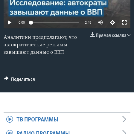
Learning English
0:00
2:45
СОЦИАЛЬНЫЕ СЕТИ
Прямая ссылка
Аналитики предполагают, что
автократические режимы
завышают данные о ВВП
Языки
Поделиться
ТВ ПРОГРАММЫ