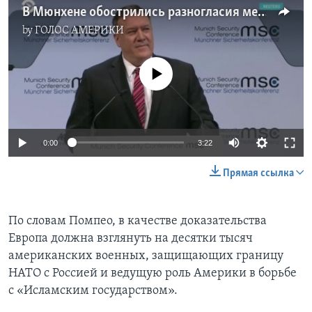
В Мюнхене обострились разногласия между США и Европой
by
ГОЛОС АМЕРИКИ
No media source currently available
0:00
3:22
Прямая ссылка
По словам Помпео, в качестве доказательства
Европа должна взглянуть на десятки тысяч
американских военных, защищающих границу
НАТО с Россией и ведущую роль Америки в борьбе
с «Исламским государством».