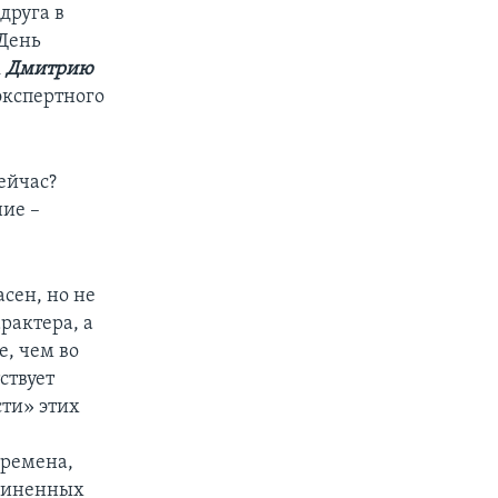
друга в
 День
к
Дмитрию
экспертного
ейчас?
ние –
асен, но не
рактера, а
е, чем во
ствует
ти» этих
времена,
единенных