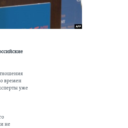
оссийские
отношения
со времен
ксперты уже
го
ли не