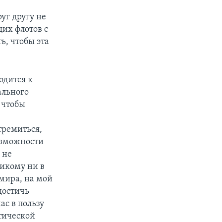
уг другу не
щих флотов с
ь, чтобы эта
одится к
ального
 чтобы
тремиться,
возможности
 не
Никому ни в
 мира, на мой
 достичь
ас в пользу
тической