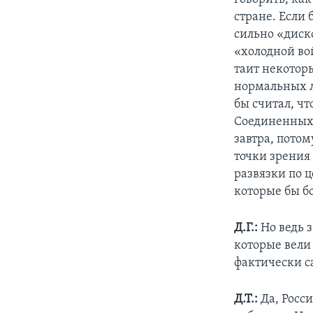
стране. Если 
сильно «диск
«холодной во
таит некотор
нормальных л
бы считал, чт
Соединенных 
завтра, пото
точки зрения 
развязки по 
которые бы б
Д.Г.:
Но ведь з
которые вели
фактически са
Д.Т.:
Да, Росс