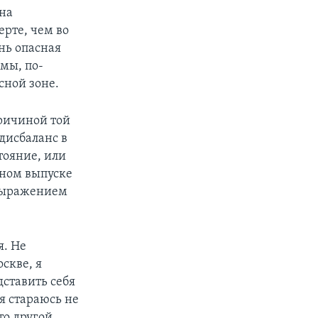
 на
рте, чем во
нь опасная
мы, по-
сной зоне.
причиной той
дисбаланс в
тояние, или
тном выпуске
 выражением
я. Не
скве, я
дставить себя
я стараюсь не
то другой