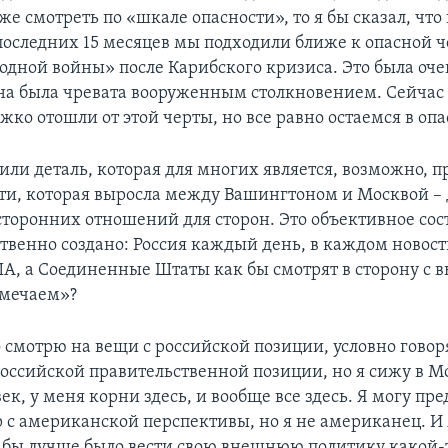
же смотреть по «шкале опасности», то я бы сказал, что
оследних 15 месяцев мы подходили ближе к опасной че
одной войны» после Карибского кризиса. Это была оче
она была чревата вооруженным столкновением. Сейчас 
ко отошли от этой черты, но все равно остаемся в опа
или деталь, которая для многих является, возможно, 
и, которая выросла между Вашингтоном и Москвой – 
сторонних отношений для сторон. Это объективное сос
ственно создано: Россия каждый день, в каждом новос
А, а Соединенные Штаты как бы смотрят в сторону с
амечаем»?
 смотрю на вещи с российской позиции, условно говор
российской правительственной позиции, но я сижу в Мо
ек, у меня корни здесь, и вообще все здесь. Я могу пре
с американской перспективы, но я не американец. И 
к бы лучше было вести свою внешнюю политику какой-