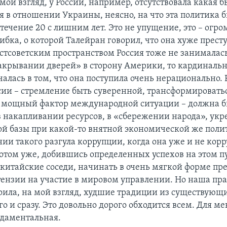
мой взгляд, у России, например, отсутствовала какая б
я в отношении Украины, неясно, на что эта политика 
течение 20 с лишним лет. Это не упущение, это – огр
бка, о которой Талейран говорил, что она хуже прест
стсоветским пространством Россия тоже не занималась
закрывании дверей» в сторону Америки, то кардиналь
чалась в том, что она поступила очень нерационально.
сии – стремление быть суверенной, трансформироватьс
в мощный фактор международной ситуации – должна б
в накапливании ресурсов, в «сбережении народа», ук
й базы при какой-то внятной экономической же полит
и такого разгула коррупции, когда она уже и не корру
потом уже, добившись определенных успехов на этом пу
китайские соседи, начинать в очень мягкой форме пр
тензии на участие в мировом управлении. Но наша пр
оила, на мой взгляд, худшие традиции из существующи
о и сразу. Это довольно дорого обходится всем. Для ме
даментальная.