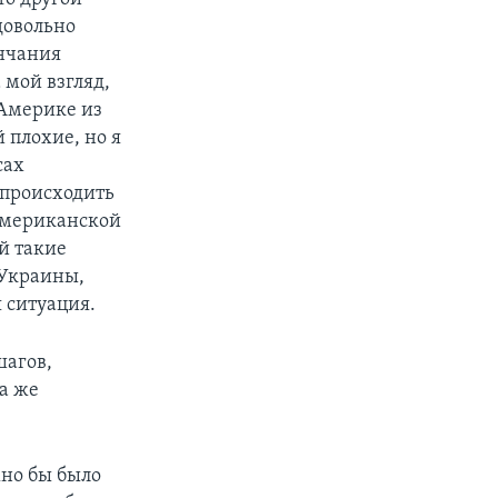
 довольно
ончания
 мой взгляд,
 Америке из
 плохие, но я
сах
 происходить
 американской
й такие
 Украины,
 ситуация.
шагов,
на же
жно бы было