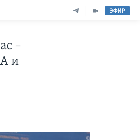
ЭФИР
ас –
А и