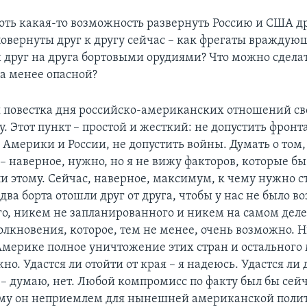
оть какая-то возможность развернуть Россию и США др
повернуты друг к другу сейчас – как фрегаты враждую
друг на друга бортовыми орудиями? Что можно сделат
ла менее опасной?
 повестка дня российско-американских отношений св
. Этот пункт – простой и жесткий: не допустить фронт
 Америки и России, не допустить войны. Думать о том,
– наверное, нужно, но я не вижу факторов, которые бы
ли этому. Сейчас, наверное, максимум, к чему нужно с
 два борта отошли друг от друга, чтобы у нас не было 
го, никем не запланированного и никем на самом деле
олкновения, которое, тем не менее, очень возможно. 
 Америке полное уничтожение этих стран и остального
жно. Удастся ли отойти от края – я надеюсь. Удастся ли
– думаю, нет. Любой компромисс по факту был бы сейч
ому он неприемлем для нынешней американской поли