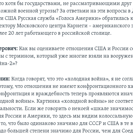
то хотя бы государствами, не рассматривающими друг 
можной военной угрозы? За ответами на эти вопросы в
и США Русская служба «Голоса Америки» обратилась 
ректору Московского центра Карнеги – американского 
лее 20 лет работающего в российской столице.
ерович:
Как вы оцениваете отношения США и России с
вы с термином, который уже многие взяли на вооруже
йна-2»?
нин:
Когда говорят, что это «холодная война», я не согл
потому, что отношения не имеют конфронтационного ха
конфронтация и враждебность теперь проявляются инач
одной войны». Картинка «холодной войны» не соответ
льности. Если же говорить о некоей «шкале значимос
я России и Америки, то здесь мы видим колоссальную
то, что было одинаково значимо для СССР и США в те 
аздо большей степени значимо для России, чем для Со