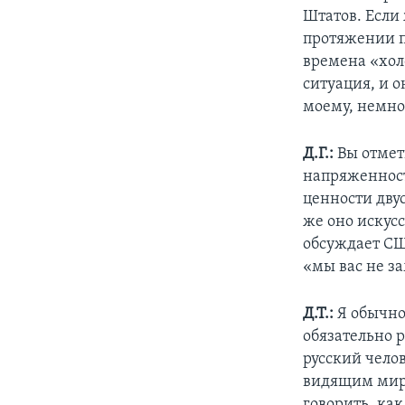
Штатов. Если 
протяжении п
времена «хол
ситуация, и 
моему, немнож
Д.Г.:
Вы отмет
напряженност
ценности дву
же оно искус
обсуждает СШ
«мы вас не з
Д.Т.:
Я обычно
обязательно 
русский челов
видящим мир 
говорить, ка