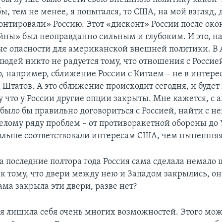
бы, тем не менее, я попытался, то США, на мой взгляд,
онтировали» Россию. Этот «дисконт» России после ок
йны» был неоправданно сильным и глубоким. И это, на
ые опасности для американской внешней политики. В
юдей никто не радуется тому, что отношения с Россией
о, например, сближение России с Китаем – не в интере
Штатов. А это сближение происходит сегодня, и будет
му что у России другие опции закрыты. Мне кажется, с
было бы правильно договориться с Россией, найти с не
целому ряду проблем – от противоракетной обороны до
ольше соответствовали интересам США, чем нынешняя
а последние полтора года Россия сама сделала немало 
 к тому, что двери между нею и Западом закрылись, о
ма закрыла эти двери, разве нет?
ия лишила себя очень многих возможностей. Этого мо