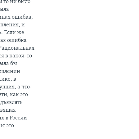
ы то ни было
была
омная ошибка,
упления, и
. Если же
ная ошибка
 Рациональная
я в какой-то
ыла бы
реплении
ике, в
пция, а что-
ти, как это
едъявлять
авящая
х в России –
ня это