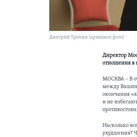
Дмитрий Тренин (архивное фото)
Директор Мос
отношения в 
МОСКВА – В о
между Вашинг
окончания «х
и не избегаю
противостоян
Насколько вс
ухудшения? Ч