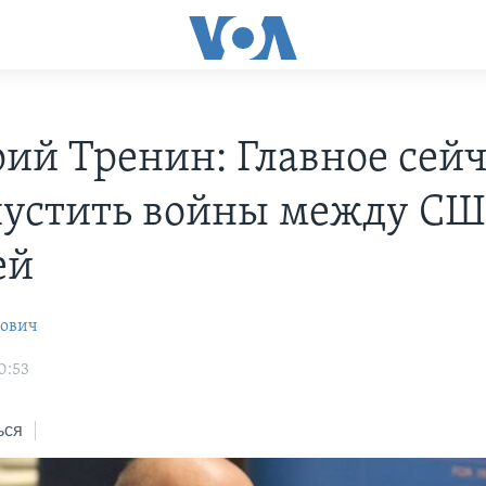
ий Тренин: Главное сейч
пустить войны между СШ
ей
рович
0:53
ься