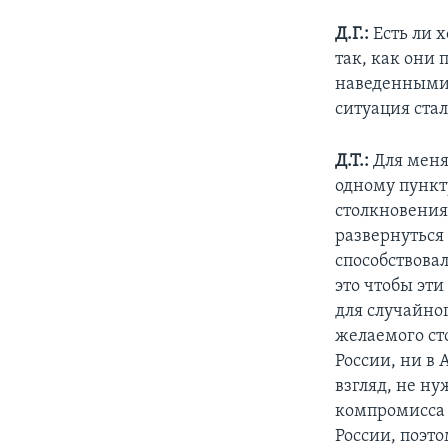
Д.Г.:
Есть ли х
так, как они 
наведенными 
ситуация ста
Д.Т.:
Для меня
одному пункту
столкновения
развернуться 
способствова
это чтобы эти
для случайно
желаемого ст
России, ни в
взгляд, не ну
компромисса 
России, поэт