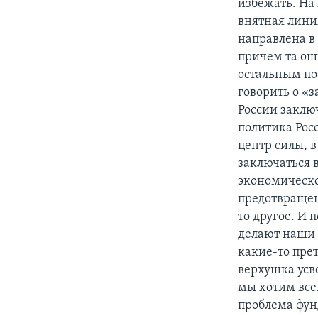
избежать. На 
внятная лини
направлена в 
причем та оши
остальным по
говорить о «
России заклю
политика Рос
центр силы, 
заключаться 
экономическо
предотвращени
то другое. И 
делают наши 
какие-то пре
верхушка усв
мы хотим всег
проблема фун