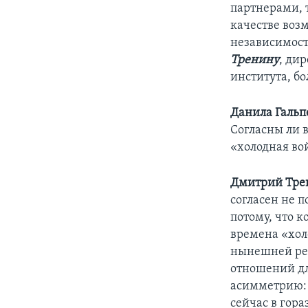
партнерами, 
качестве воз
независимост
Тренину
, ди
института, бо
Данила Гальп
Согласны ли 
«холодная во
Дмитрий Тре
согласен не 
потому, что 
времена «хол
нынешней реа
отношений дл
асимметрию: 
сейчас в гор