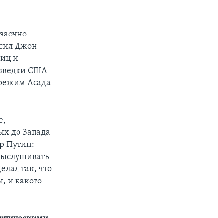
заочно
 сил Джон
лиц и
азведки США
 режим Асада
е,
ых до Запада
р Путин:
 выслушивать
елал так, что
, и какого