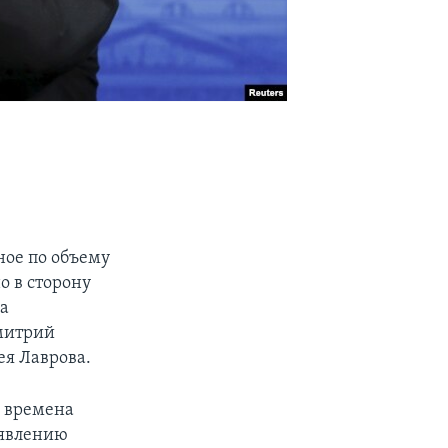
ое по объему
о в сторону
на
митрий
ея Лаврова.
о времена
оявлению