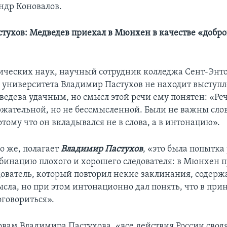
ндр Коновалов.
тухов: Медведев приехал в Мюнхен в качестве «добро
ических наук, научный сотрудник колледжа Сент-Энт
 университета Владимир Пастухов не находит выступ
едева удачным, но смысл этой речи ему понятен: «Ре
ржательной, но не бессмысленной. Были не важны сло
отому что он вкладывался не в слова, а в интонацию».
 же, полагает
Владимир Пастухов
, «это была попытка
инацию плохого и хорошего следователя: в Мюнхен 
ователь, который повторил некие заклинания, содерж
ла, но при этом интонационно дал понять, что в при
оговориться».
овам Владимира Пастухова, «все действия России сводя