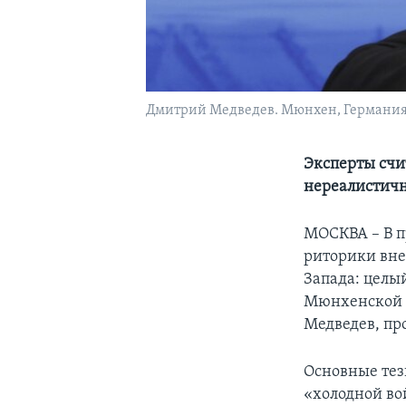
Дмитрий Медведев. Мюнхен, Германия. 
Эксперты счи
нереалистичн
МОСКВА – В п
риторики вне
Запада: целы
Мюнхенской 
Медведев, пр
Основные тез
«холодной во