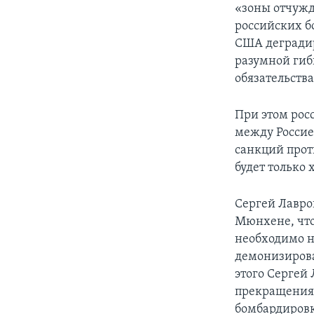
«зоны отчужд
российских б
США деградир
разумной гиб
обязательства
При этом рос
между Россие
санкций проти
будет только 
Сергей Лавро
Мюнхене, чт
необходимо н
демонизирова
этого Сергей
прекращения 
бомбардировк