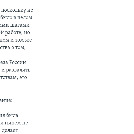
, поскольку не
 было в целом
скими шагами
й работе, но
дном и том же
тва о том,
с
еза России
 и развалить
тствам, это
ение:
ия была
 и никем не
– делает