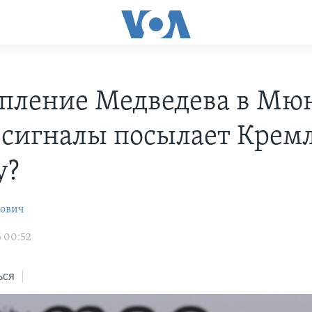
пление Медведева в Мю
 сигналы посылает Крем
у?
рович
6 00:52
ься