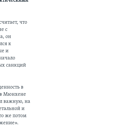
актическими
читает, что
е с
а, он
лся к
ые и
начало
ных санкций
енность в
х в Мюнхене
л важную, на
детальной и
то же потом
ожение».