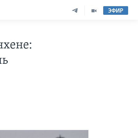
ЭФИР
нхене:
ль