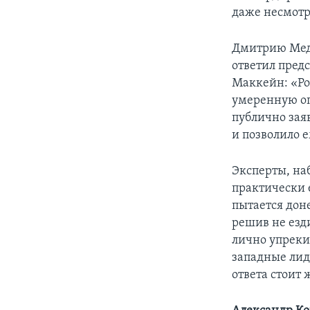
даже несмотр
Дмитрию Медв
ответил пред
Маккейн: «Ро
умеренную оп
публично зая
и позволило 
Эксперты, на
практически 
пытается дон
решив не езд
лично упреки 
западные лид
ответа стоит 