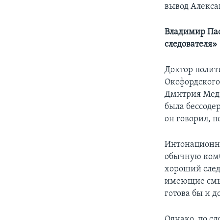
вывод Алекса
Владимир Пас
следователя»
Доктор полит
Оксфордского
Дмитрия Медв
была бессоде
он говорил, п
Интонационно
обычную комб
хороший след
имеющие смыс
готова бы и д
Однако, по сл