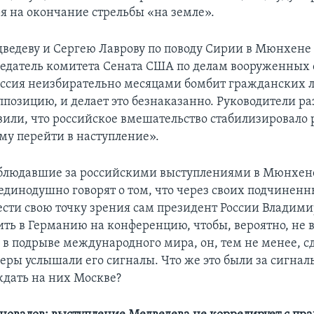
я на окончание стрельбы «на земле».
едеву и Сергею Лаврову по поводу Сирии в Мюнхене 
седатель комитета Сената США по делам вооруженных
ссия неизбирательно месяцами бомбит гражданских 
позицию, и делает это безнаказанно. Руководители р
вили, что российское вмешательство стабилизировало
ему перейти в наступление».
блюдавшие за российскими выступлениями в Мюнхен
единодушно говорят о том, что через своих подчиненн
ести свою точку зрения сам президент России Владими
ить в Германию на конференцию, чтобы, вероятно, не
в подрыве международного мира, он, тем не менее, сд
еры услышали его сигналы. Что же это были за сигналы
ждать на них Москве?