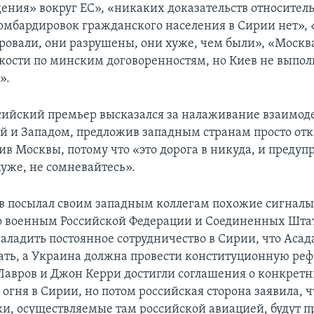
ения» вокруг ЕС», «никаких доказательств относител
омбардировок гражданского населения в Сирии нет»,
овали, они разрушены, они хуже, чем были», «Москва
кости по минским договоренностям, но Киев не выпол
».
сийский премьер высказался за налаживание взаимод
й и Западом, предложив западным странам просто отка
в Москвы, потому что «это дорога в никуда, и предуп
хуже, не сомневайтесь».
в посылал своим западным коллегам похожие сигналы:
о военным Российской Федерации и Соединенных Шта
аладить постоянное сотрудничество в Сирии, что Асад
ть, а Украина должна провести конституционную реф
 Лавров и Джон Керри достигли соглашения о конкрет
огня в Сирии, но потом российская сторона заявила, ч
и, осуществляемые там российской авиацией, будут 