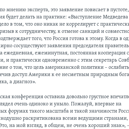
 по мнению эксперта, это заявление повисает в пустоте
сия будет делать на практике: «Выступление Медведева
дело в том, что оно никак не коррелирует с практиче
ризыв к сотрудничеству, к отмене санкций и совместно
одтверждает того, что Россия готова к этому. Когда в о
мирно сосуществуют заявления председателя правительс
а ежедневная, ежеминутная, постоянная кооперация 
, и практически одновременно с этим секретарь Совб
ние о том, что цель американской политики – ослабить
печив доступ Америки к ее несметным природным бога
ка, а диагноз».
кая конференция оставила довольно грустное впечатл
лядел очень одиноко и уныло. Пожалуй, впервые на
х форумах такого масштаба и такой значимости Росс
инодушно раскритикована всеми ведущими странами,
то, на мой взгляд, в общем, не очень хороший знак», 