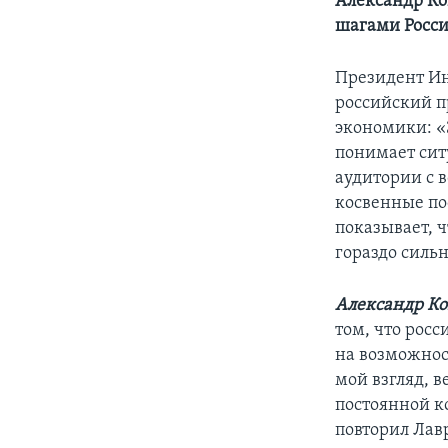
Александр Ко
шагами Росс
Президент Ин
российский п
экономики: «
понимает сит
аудитории с 
косвенные по
показывает, 
гораздо сильн
Александр Ко
том, что рос
на возможнос
мой взгляд, в
постоянной к
повторил Лав