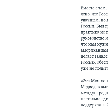
Вместе с тем,
ясно, что Рос
удачным, но 
России. Был п
практика не п
руководстве 
что нам нужн
американцами
делает заявле
Россию, обес
уже не полити
«Эта Мюнхенс
Медведев выг
международны
настолько ед
поддержана. Э