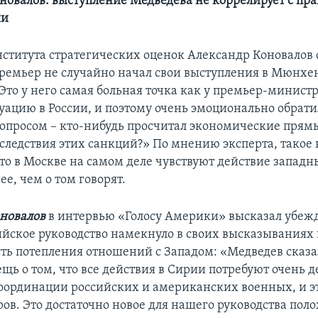
новалов: выступление Медведева не коррелирует с пр
ии
ститута стратегических оценок Александр Коновалов с
ремьер не случайно начал свои выступления в Мюнхен
Это у него самая больная точка как у премьер-министр
уацию в России, и поэтому очень эмоционально обрати
вопросом – кто-нибудь просчитал экономические прям
следствия этих санкций?» По мнению эксперта, такое 
что в Москве на самом деле чувствуют действие запад
ее, чем о том говорят.
новалов
в интервью «Голосу Америки» высказал убежд
сийское руководство намекнуло в своих высказывания
ть потепления отношений с Западом: «Медведев сказа
ещь о том, что все действия в Сирии потребуют очень 
оординации российских и американских военных, и э
ров. Это достаточно новое для нашего руководства пол