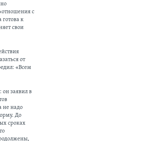
ьно
 «отношения с
 готова к
няет свои
ействия
заться от
редил: «Всем
 он заявил в
тов
а не надо
орму. До
ных сроках
то
продолжены,