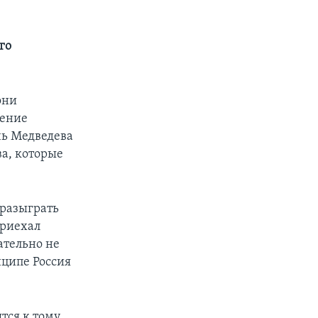
го
они
ление
чь Медведева
ва, которые
 разыграть
приехал
ательно не
нципе Россия
тся к тому,