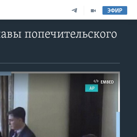
ЭФИР
лавы попечительского
EMBED