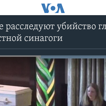
е расследуют убийство г
стной синагоги