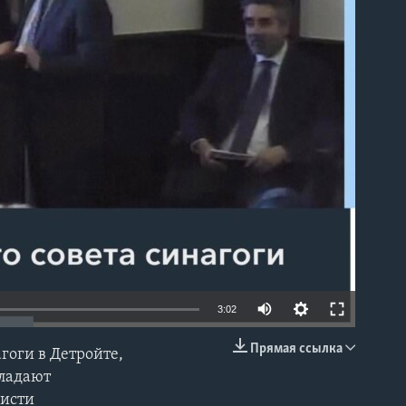
able
3:02
Прямая ссылка
гоги в Детройте,
EMBED
бладают
висти