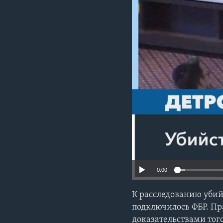
0:00
К расследованию убий
подключилось ФБР. Пр
доказательствами того