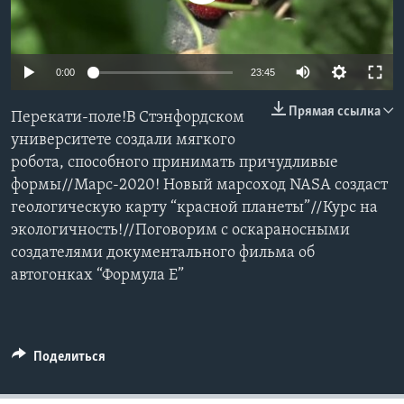
Learning English
0:00
23:45
СОЦИАЛЬНЫЕ СЕТИ
Прямая ссылка
Перекати-поле!В Стэнфордском
университете создали мягкого
робота, способного принимать причудливые
Языки
формы//Марс-2020! Новый марсоход NASA создаст
геологическую карту “красной планеты”//Курс на
экологичность!//Поговорим с оскараносными
создателями документального фильма об
автогонках “Формула Е”
Поделиться