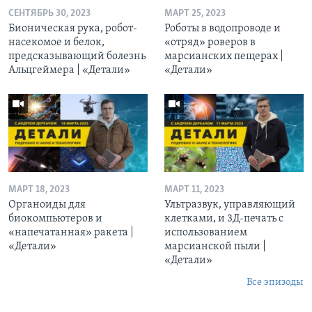
СЕНТЯБРЬ 30, 2023
МАРТ 25, 2023
Бионическая рука, робот-
Роботы в водопроводе и
насекомое и белок,
«отряд» роверов в
предсказывающий болезнь
марсианских пещерах |
Альцгеймера | «Детали»
«Детали»
МАРТ 18, 2023
МАРТ 11, 2023
Органоиды для
Ультразвук, управляющий
биокомпьютеров и
клетками, и 3Д-печать c
«напечатанная» ракета |
использованием
«Детали»
марсианской пыли |
«Детали»
Все эпизоды