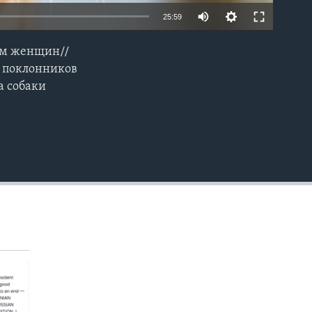
25:59
ем женщин//
EMBED
я поклонников
а собаки