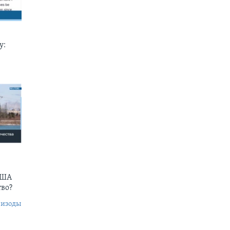
у:
США
тво?
пизоды