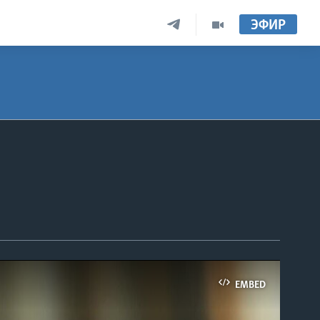
ЭФИР
EMBED