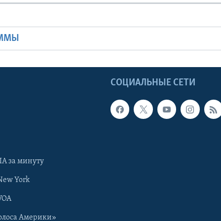
Ы
АММЫ
Ы
СОЦИАЛЬНЫЕ СЕТИ
А за минуту
New York
VOA
олоса Америки»