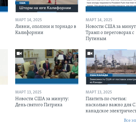
МАРТ 14, 2025
МАРТ 14, 2025
Ливни, оползни и торнадо в
Новости США за минут
Калифорнии
Трамп о переговорах с
Путиным
МАРТ 13, 2025
МАРТ 13, 2025
Новости США за минуту:
Платить по счетам:
День святого Патрика
насколько важно для 
канадское электричес
Все э