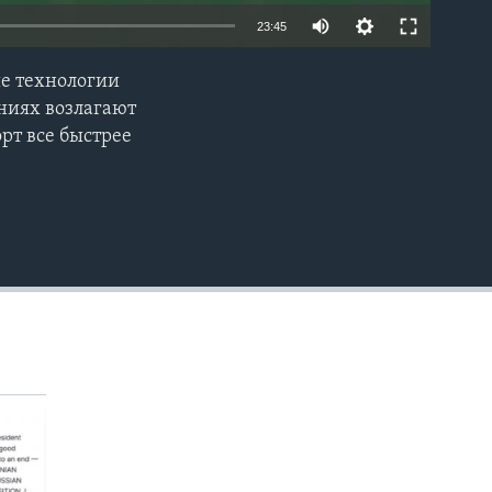
23:45
ые технологии
EMBED
аниях возлагают
рт все быстрее