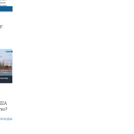
у:
США
тво?
пизоды