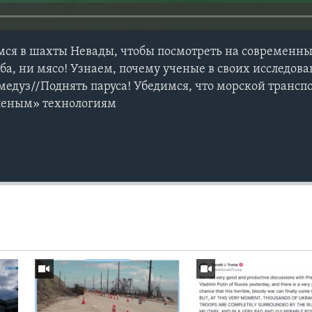
имся в шахты Невады, чтобы посмотреть на современн
ба, ни мясо! Узнаем, почему ученые в своих исследов
едуз//Поднять паруса! Убедимся, что морской транспо
еленым» технологиям