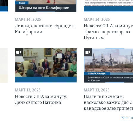
МАРТ 14, 2025
МАРТ 14, 2025
Ливни, оползни и торнадо в
Новости США за минут
Калифорнии
Трамп о переговорах с
Путиным
МАРТ 13, 2025
МАРТ 13, 2025
Новости США за минуту:
Платить по счетам:
День святого Патрика
насколько важно для 
канадское электричес
Все э