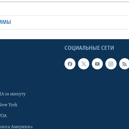
Ы
АММЫ
Ы
СОЦИАЛЬНЫЕ СЕТИ
А за минуту
New York
VOA
олоса Америки»