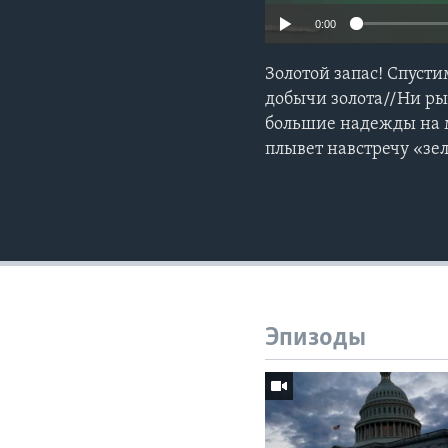
0:00
Золотой запас! Спуст
добычи золота//Ни ры
большие надежды на м
плывет навстречу «з
Эпизоды