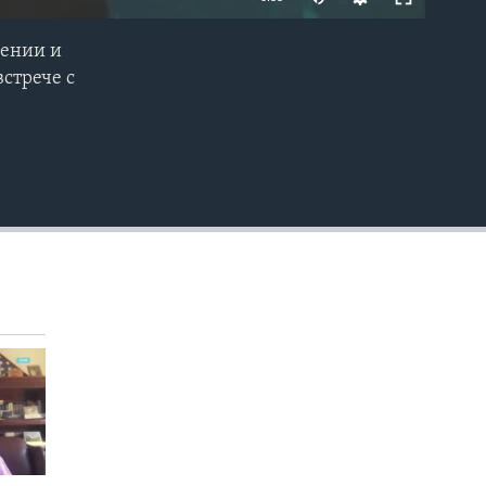
лении и
EMBED
стрече с