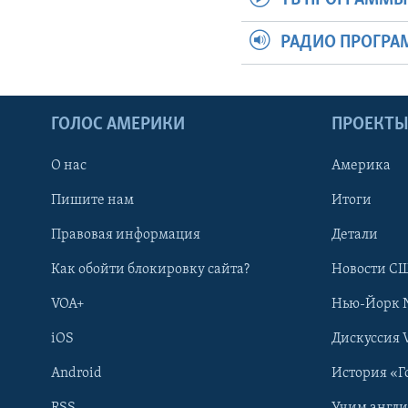
РАДИО ПРОГР
ГОЛОС АМЕРИКИ
ПРОЕКТ
О нас
Америка
Пишите нам
Итоги
Правовая информация
Детали
Как обойти блокировку сайта?
Новости СШ
VOA+
Нью-Йорк 
iOS
Дискуссия 
Android
История «Г
RSS
Учим англ