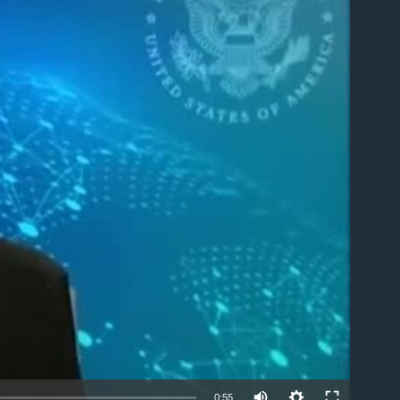
able
0:55