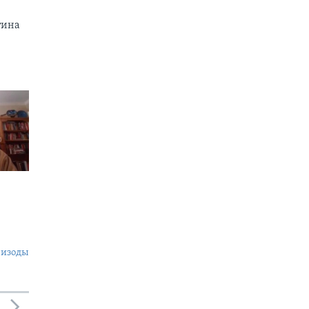
тина
пизоды