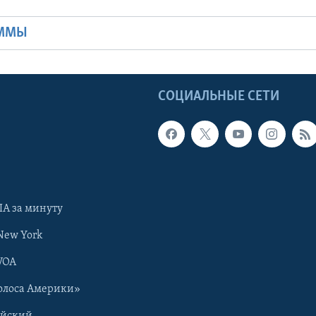
АММЫ
Ы
СОЦИАЛЬНЫЕ СЕТИ
А за минуту
New York
VOA
олоса Америки»
ийский