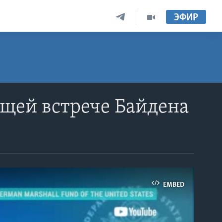
ЭФИР
ящей встрече Байдена
EMBED