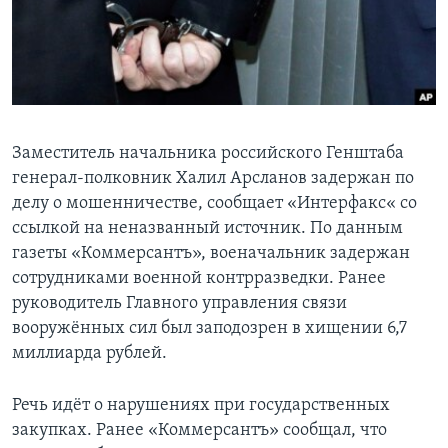
Learning English
СОЦИАЛЬНЫЕ СЕТИ
Заместитель начальника российского Генштаба
генерал-полковник Халил Арсланов задержан по
Языки
делу о мошенничестве, сообщает «Интерфакс« со
ссылкой на неназванный источник. По данным
газеты «Коммерсантъ», военачальник задержан
сотрудниками военной контрразведки. Ранее
руководитель Главного управления связи
вооружённых сил был заподозрен в хищении 6,7
миллиарда рублей.
Речь идёт о нарушениях при государственных
закупках. Ранее «Коммерсантъ» сообщал, что