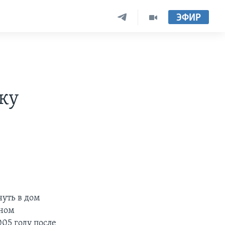
ЭФИР
ку
уть в дом
йном
05 году после