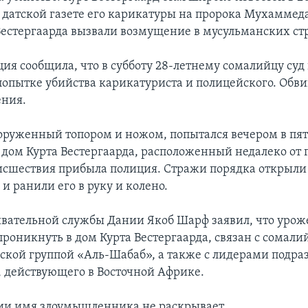
 датской газете его карикатуры на пророка Мухаммед
естергаарда вызвали возмущение в мусульманских ст
ция сообщила, что в субботу 28-летнему сомалийцу суд
попытке убийства карикатуриста и полицейского. Об
ения.
оруженный топором и ножом, попытался вечером в пя
 дом Курта Вестергаарда, расположенный недалеко от г
исшествия прибыла полиция. Стражи порядка открыли 
и ранили его в руку и колено.
ывательной службы Дании Якоб Шарф заявил, что урож
роникнуть в дом Курта Вестергаарда, связан с сомали
ской группой «Аль-Шабаб», а также с лидерами подра
 действующего в Восточной Африке.
ии имя злоумышленника не раскрывает.