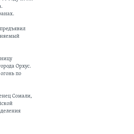
а.
ранах.
 предъявил
виняемый
тницу
орода Орхус.
огонь по
енец Сомали,
йской
зделения