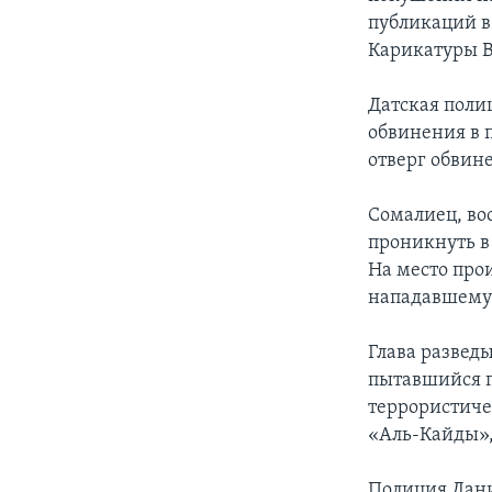
публикаций в
Карикатуры В
Датская поли
обвинения в 
отверг обвин
Сомалиец, во
проникнуть в
На место про
нападавшему 
Глава развед
пытавшийся п
террористиче
«Аль-Кайды»,
Полиция Дан