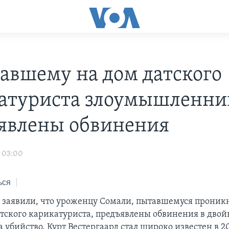
авшему на дом датского
атуриста злоумышленни
явлены обвинения
 03:00
ься
 заявили, что уроженцу Сомали, пытавшемуся проникн
атского карикатуриста, предъявлены обвинения в дво
убийство. Курт Вестергаард стал широко известен в 20