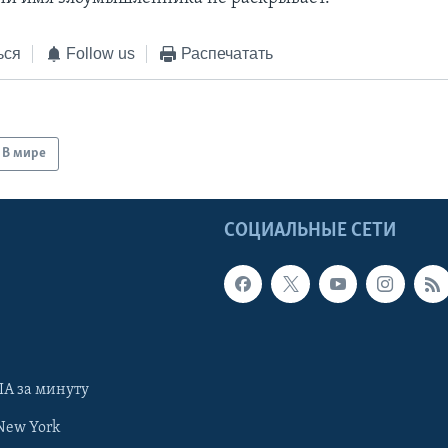
ься
Follow us
Распечатать
В мире
Ы
СОЦИАЛЬНЫЕ СЕТИ
А за минуту
New York