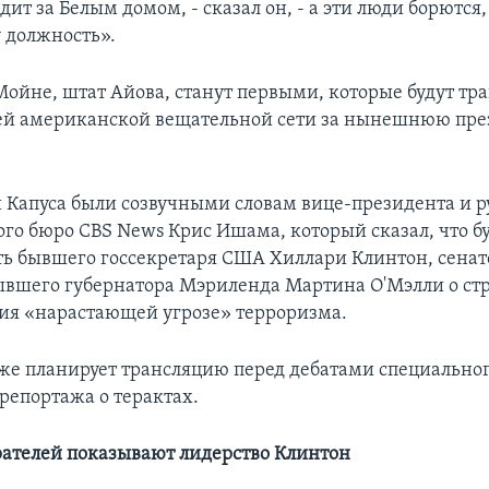
дит за Белым домом, - сказал он, - а эти люди борются
у должность».
Мойне, штат Айова, станут первыми, которые будут тр
ей американской вещательной сети за нынешнюю пр
Капуса были созвучными словам вице-президента и р
го бюро CBS News Крис Ишама, который сказал, что б
ь бывшего госсекретаря США Хиллари Клинтон, сенат
ывшего губернатора Мэриленда Мартина О'Мэлли о ст
ия «нарастающей угрозе» терроризма.
же планирует трансляцию перед дебатами специально
репортажа о терактах.
ателей показывают лидерство Клинтон