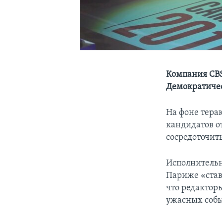
Компания CBS
Демократиче
На фоне тера
кандидатов о
сосредоточит
Исполнительн
Париже «став
что редактор
ужасных собы