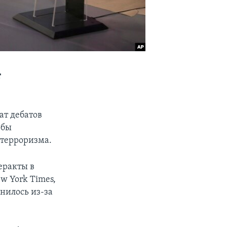
т
ат дебатов
обы
 терроризма.
еракты в
w York Times,
нилось из-за