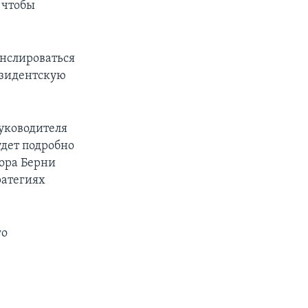
, чтобы
анслироваться
езидентскую
уководителя
удет подробно
ора Берни
ратегиях
го