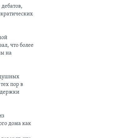
 дебатов,
мократических
ной
ал, что более
мы на
здушных
тех пор в
ддержки
из
ого дома как