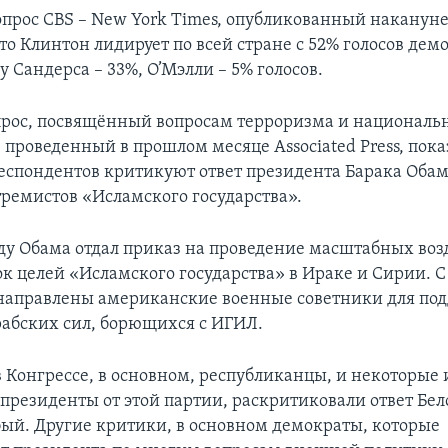
прос CBS – New York Times, опубликованный накануне
то Клинтон лидирует по всей стране с 52% голосов де
у Сандерса – 33%, О’Мэлли – 5% голосов.
рос, посвящённый вопросам терроризма и националь
 проведенный в прошлом месяце Associated Press, показ
респондентов критикуют ответ президента Барака Оба
тремистов «Исламского государства».
ду Обама отдал приказ на проведение масштабных во
к целей «Исламского государства» в Ираке и Сирии. С 
направлены американские военные советники для по
рабских сил, борющихся с ИГИЛ.
в Конгрессе, в основном, республиканцы, и некоторые 
 президенты от этой партии, раскритиковали ответ Бел
ый. Другие критики, в основном демократы, которые