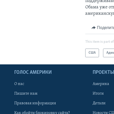
поддерживают
Обама уже от
американскую
Поделит
This item is part of
США
Адми
ГОЛОС АМЕРИКИ
ПРОЕКТ
О нас
Америка
Пишите нам
Итоги
Правовая информация
Детали
Как обойти блокировку сайта?
Новости СШ