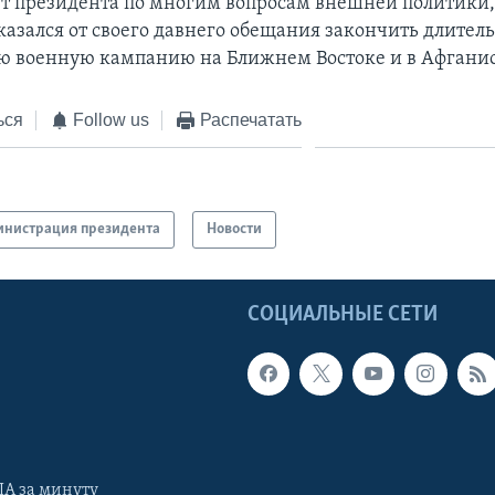
 президента по многим вопросам внешней политики, 
казался от своего давнего обещания закончить длител
 военную кампанию на Ближнем Востоке и в Афганис
ься
Follow us
Распечатать
нистрация президента
Новости
Ы
СОЦИАЛЬНЫЕ СЕТИ
А за минуту