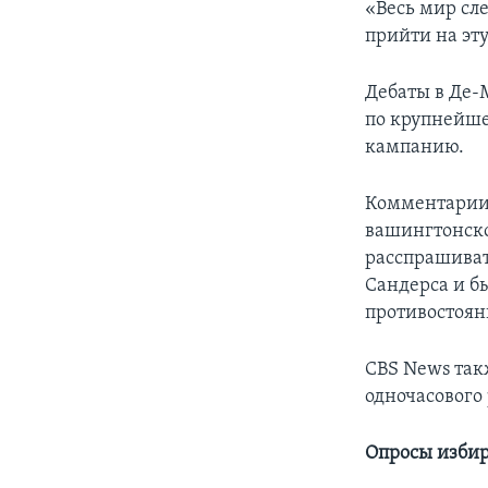
«Весь мир сле
прийти на эт
Дебаты в Де-
по крупнейш
кампанию.
Комментарии 
вашингтонско
расспрашиват
Сандерса и б
противостоян
CBS News так
одночасового 
Опросы избир