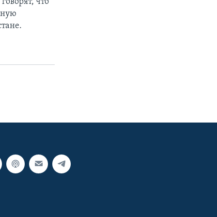
говорят, что
ьную
тане.