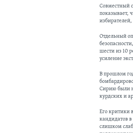
Совместный о
показывает, ч
избирателей, 
Отдельный оп
безопасности,
шести из 10 
усиление экс
В прошлом го
бомбардирово
Сирию были 
курдских и а
Его критики 
кандидатов в
слишком слаб