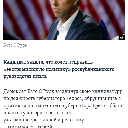
Learning English
СОЦИАЛЬНЫЕ СЕТИ
Бето О'Рурк
Языки
Кандидат заявил, что хочет исправить
«экстремистскую политику» республиканского
руководства штата
Демократ Бето О'Рурк выдвинул свою кандидатуру
на должность губернатора Техаса, обрушившись с
критикой на нынешнего губернатора Грега Эббота,
политику которого он назвал
ультраконсервативной а риторику –
антииммигрантской.