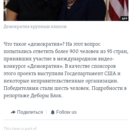
Learning English
СОЦИАЛЬНЫЕ СЕТИ
Демократия крупным планом
Что такое «демократия»? На этот вопрос
попытались ответить более 900 человек из 95 стран,
Языки
принявших участие в международном видео-
конкурсе «Демократия». В качестве спонсоров
этого проекта выступили Госдепартамент США и
некоторые неправительственные организации.
Победителями стали шесть человек. Подробности в
репортаже Деборы Блок.
Поделиться
Follow us
This item is part of