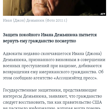
Learning English
Иван (Джон) Демьянюк (Фото 2011 г.)
СОЦИАЛЬНЫЕ СЕТИ
Защита покойного Ивана Демьянюка пытается
вернуть ему гражданство посмертно
Языки
Адвокаты недавно скончавшегося Ивана (Джона)
Демьянюка, признанного виновным в совершении
военных преступлений при нацизме, добиваются
возвращения ему американского гражданства. Об
этом сообщило агентство «Ассошиэйтед пресс».
Государственные защитники, представляющие
интересы Демьянюка, заявляют, что гражданство
следует восстановить, так как правительство США
не раскрыло информацию, которая могла помочь