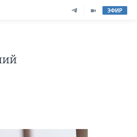
ЭФИР
ний