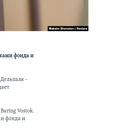
иками фонда и
Дельпаля –
щает
aring Vostok.
ми фонда и