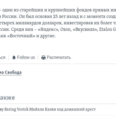
k – один из старейших и крупнейших фондов прямых и
 России. Он был основан 25 лет назад и с момента соз
четырех миллиардов долларов, инвестировав их более ч
ссии. Среди них – «Яндекс», Ozon, «Вкусвилл», Etalon Gr
анк «Восточный» и другие.
ься
Follow us
Распечатать
ио Свобода
также
аву Baring Vostok Майкла Калви под домашний арест