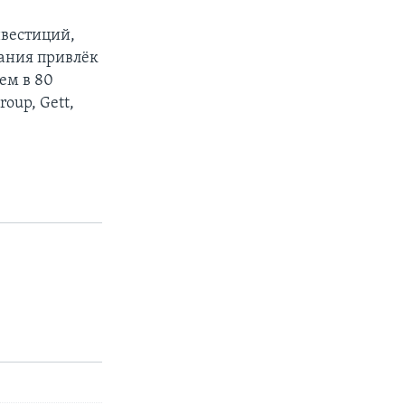
нвестиций,
дания привлёк
ем в 80
oup, Gett,