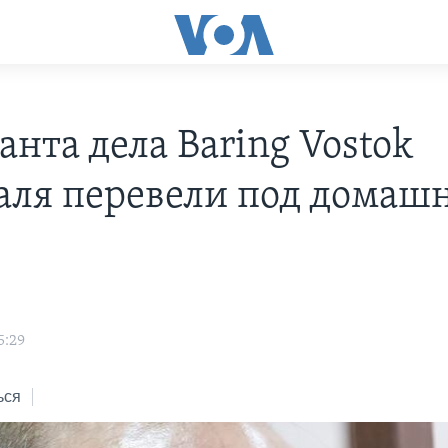
нта дела Baring Vostok
аля перевели под домаш
5:29
ься