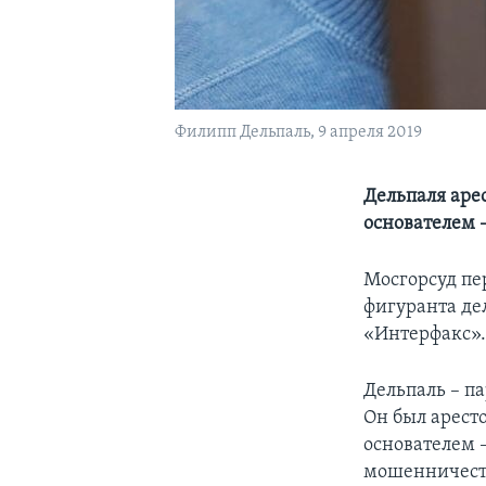
Филипп Дельпаль, 9 апреля 2019
Дельпаля аре
основателем 
Мосгорсуд пе
фигуранта де
«Интерфакс»
Дельпаль – па
Он был арест
основателем 
мошенничеств