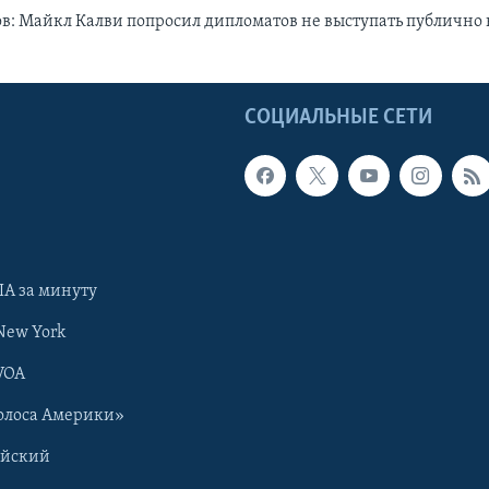
: Майкл Калви попросил дипломатов не выступать публично 
Ы
СОЦИАЛЬНЫЕ СЕТИ
А за минуту
New York
VOA
олоса Америки»
ийский