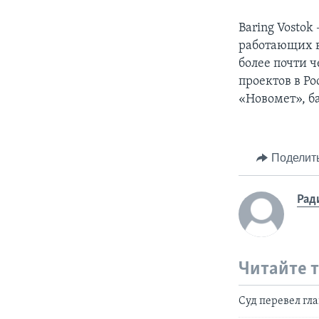
Baring Vosto
работающих в
более почти 
проектов в Ро
«Новомет», б
Поделит
Рад
Читайте 
Суд перевел гл