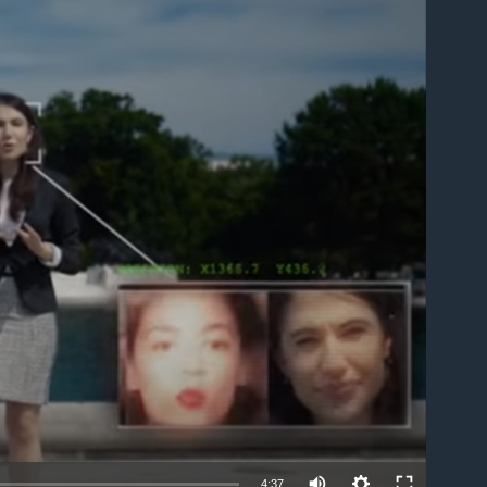
able
4:37