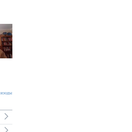
пизоды