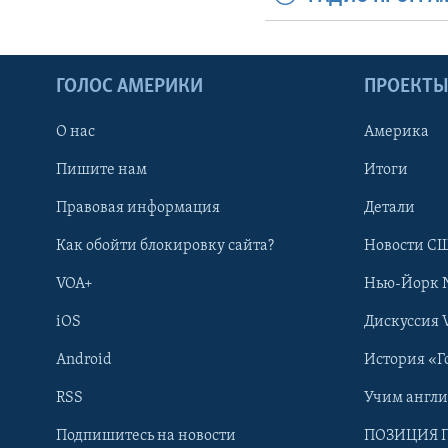
ГОЛОС АМЕРИКИ
ПРОЕКТ
О нас
Америка
Пишите нам
Итоги
Правовая информация
Детали
Как обойти блокировку сайта?
Новости СШ
VOA+
Нью-Йорк 
iOS
Дискуссия 
Android
История «Г
RSS
Учим англ
Learning English
Подпишитесь на новости
ПОЗИЦИЯ 