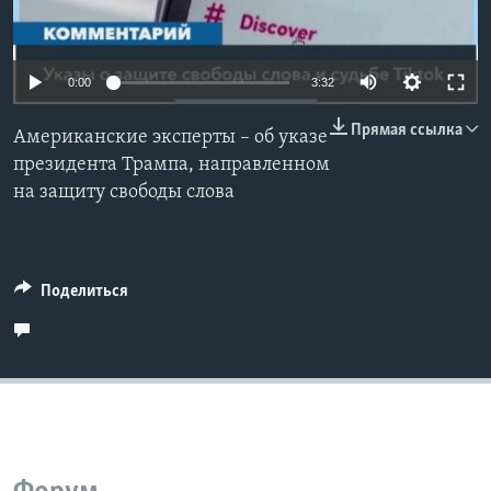
Learning English
Auto
0:00
3:32
СОЦИАЛЬНЫЕ СЕТИ
240p
Прямая ссылка
Американские эксперты – об указе
360p
президента Трампа, направленном
на защиту свободы слова
480p
Языки
Auto
240p
360p
480p
720p
720p
1080p
1080p
Поделиться