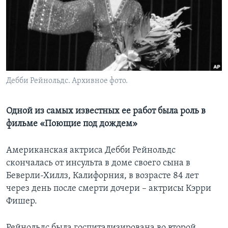
Learning English
СОЦИАЛЬНЫЕ СЕТИ
Дебби Рейнольдс. Архивное фото.
Языки
Одной из самых известных ее работ была роль в
фильме «Поющие под дождем»
Американская актриса Дебби Рейнольдс
скончалась от инсульта в доме своего сына в
Беверли-Хиллз, Калифорния, в возрасте 84 лет
через день после смерти дочери – актрисы Кэрри
Фишер.
Рейнольдс была госпитализирована во второй