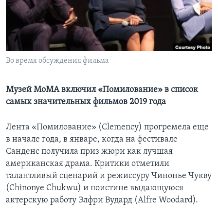
Learning English
СОЦИАЛЬНЫЕ СЕТИ
Во время обсуждения фильма
Языки
Музей MoMA включил «Помилование» в список
самых значительных фильмов 2019 года
Лента «Помилование» (Clemency) прогремела еще
в начале года, в январе, когда на фестивале
Санденс получила приз жюри как лучшая
американская драма. Критики отметили
талантливый сценарий и режиссуру Чинонье Чукву
(Chinonye Chukwu) и поистине выдающуюся
актерскую работу Элфри Вудард (Alfre Woodard).