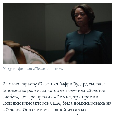
Кадр из фильма «Помилование»
За свою карьеру 67-летняя Элфри Вудард сыграла
множество ролей, за которые получила «Золотой
глобус», четыре премии «Эмми», три премии
Гильдии киноактеров США, была номинирована на
«Оскар». Она считается одной из самых