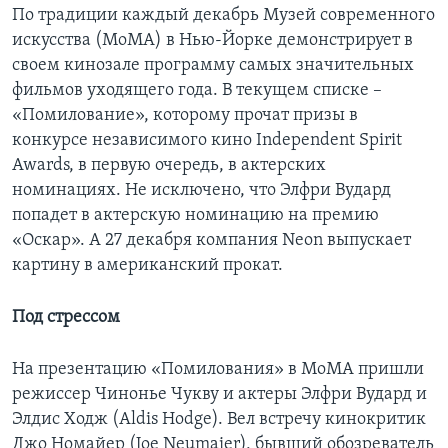
По традиции каждый декабрь Музей современного
искусства (MoMA) в Нью-Йорке демонстрирует в
своем кинозале программу самых значительных
фильмов уходящего года. В текущем списке –
«Помилование», которому прочат призы в
конкурсе независимого кино Independent Spirit
Awards, в первую очередь, в актерских
номинациях. Не исключено, что Элфри Вудард
попадет в актерскую номинацию на премию
«Оскар». А 27 декабря компания Neon выпускает
картину в американский прокат.
Под стрессом
На презентацию «Помилования» в MoMA пришли
режиссер Чинонье Чукву и актеры Элфри Вудард и
Элдис Ходж (Aldis Hodge). Вел встречу кинокритик
Джо Номайер (Joe Neumaier), бывший обозреватель