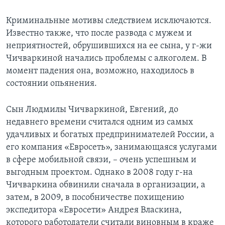
Learning English
Криминальные мотивы следствием исключаются.
Известно также, что после развода с мужем и
СОЦИАЛЬНЫЕ СЕТИ
неприятностей, обрушившихся на ее сына, у г-жи
Чичваркиной начались проблемы с алкоголем. В
момент падения она, возможно, находилось в
состоянии опьянения.
Языки
Сын Людмилы Чичваркиной, Евгений, до
недавнего времени считался одним из самых
удачливых и богатых предпринимателей России, а
его компания «Евросеть», занимающаяся услугами
в сфере мобильной связи, – очень успешным и
выгодным проектом. Однако в 2008 году г-на
Чичваркина обвинили сначала в организации, а
затем, в 2009, в пособничестве похищению
экспедитора «Евросети» Андрея Власкина,
которого работодатели считали виновным в краже