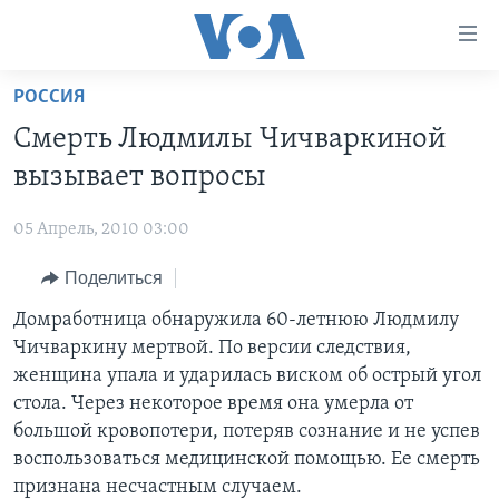
Линки
доступности
Перейти
РОССИЯ
на
ГЛАВНОЕ
Смерть Людмилы Чичваркиной
основной
ПРОГРАММЫ
контент
вызывает вопросы
ПРОЕКТЫ
Перейти
АМЕРИКА
к
05 Апрель, 2010 03:00
ЭКСПЕРТИЗА
НОВОСТИ ЗА МИНУТУ
УЧИМ АНГЛИЙСКИЙ
основной
Поделиться
ИНТЕРВЬЮ
ИТОГИ
НАША АМЕРИКАНСКАЯ ИСТОРИЯ
навигации
Перейти
ФАКТЫ ПРОТИВ ФЕЙКОВ
Домработница обнаружила 60-летнюю Людмилу
ПОЧЕМУ ЭТО ВАЖНО?
А КАК В АМЕРИКЕ?
в
Чичваркину мертвой. По версии следствия,
ЗА СВОБОДУ ПРЕССЫ
ДИСКУССИЯ VOA
АРТЕФАКТЫ
поиск
женщина упала и ударилась виском об острый угол
УЧИМ АНГЛИЙСКИЙ
ДЕТАЛИ
АМЕРИКАНСКИЕ ГОРОДКИ
стола. Через некоторое время она умерла от
большой кровопотери, потеряв сознание и не успев
ВИДЕО
НЬЮ-ЙОРК NEW YORK
ТЕСТЫ
воспользоваться медицинской помощью. Ее смерть
ПОДПИСКА НА НОВОСТИ
АМЕРИКА. БОЛЬШОЕ ПУТЕШЕСТВИЕ
признана несчастным случаем.