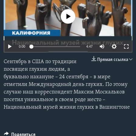
Learning English
No media source currently available
СОЦИАЛЬНЫЕ СЕТИ
0:00
4:47
Языки
Прямая ссылка
Сентябрь в США по традиции
посвящен глухим людям, а
буквально накануне – 24 сентября – в мире
отметили Международный день глухих. По этому
случаю наш корреспондент Максим Москальков
посетил уникальное в своем роде место –
Национальный музей жизни глухих в Вашингтоне
Поделиться