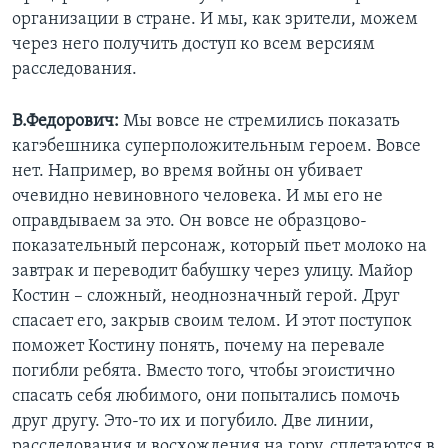
организации в стране. И мы, как зрители, можем
через него получить доступ ко всем версиям
расследования.
В.Федорович:
Мы вовсе не стремились показать
кагэбешника суперположительным героем. Вовсе
нет. Например, во время войны он убивает
очевидно невиновного человека. И мы его не
оправдываем за это. Он вовсе не образцово-
показательный персонаж, который пьет молоко на
завтрак и переводит бабушку через улицу. Майор
Костин – сложный, неоднозначный герой. Друг
спасает его, закрыв своим телом. И этот поступок
поможет Костину понять, почему на перевале
погибли ребята. Вместо того, чтобы эгоистично
спасать себя любимого, они попытались помочь
друг другу. Это-то их и погубило. Две линии,
расследования и восхождения на гору, сплетаются в