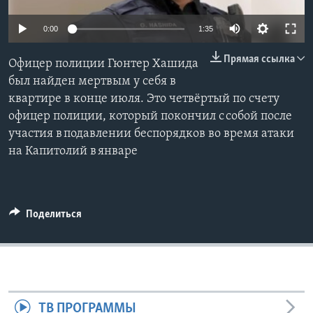
Learning English
0:00
1:35
Прямая ссылка
СОЦИАЛЬНЫЕ СЕТИ
Офицер полиции Гюнтер Хашида
был найден мертвым у себя в
квартире в конце июля. Это четвёртый по счету
офицер полиции, который покончил с собой после
Языки
участия в подавлении беспорядков во время атаки
на Капитолий в январе
Поделиться
ТВ ПРОГРАММЫ