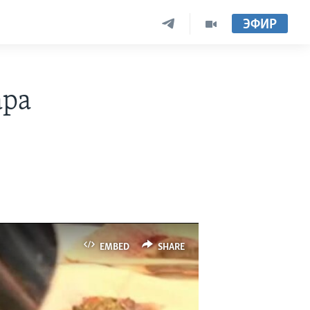
ЭФИР
ара
EMBED
SHARE