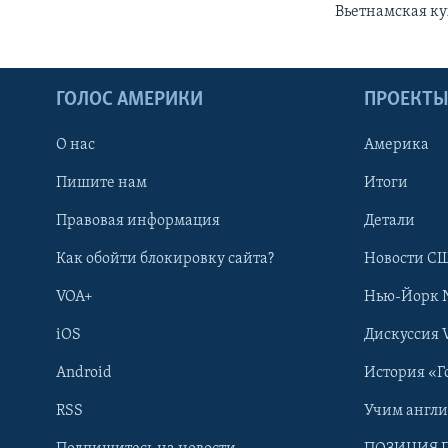
Вьетнамская ку
ГОЛОС АМЕРИКИ
ПРОЕКТ
О нас
Америка
Пишите нам
Итоги
Правовая информация
Детали
Как обойти блокировку сайта?
Новости СШ
VOA+
Нью-Йорк 
iOS
Дискуссия 
Android
История «Г
RSS
Учим англ
Learning English