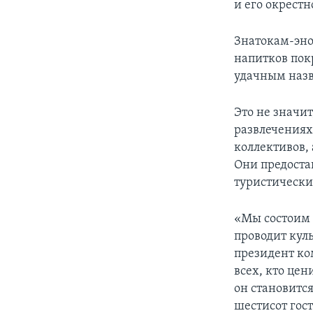
и его окрестн
Знатокам-эно
напитков пок
удачным наз
Это не значи
развлечения
коллективов,
Они предоста
туристически
«Мы состоим 
проводит кул
президент ком
всех, кто цен
он становитс
шестисот гост