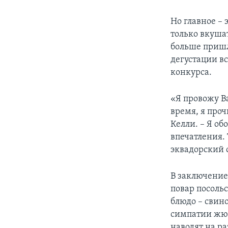
Но главное – 
только вкуша
больше пришл
дегустации вс
конкурса.
«Я провожу Ва
время, я проч
Келли. – Я о
впечатления. 
эквадорский 
В заключение
повар посоль
блюдо – свино
симпатии жюр
наводят на ра