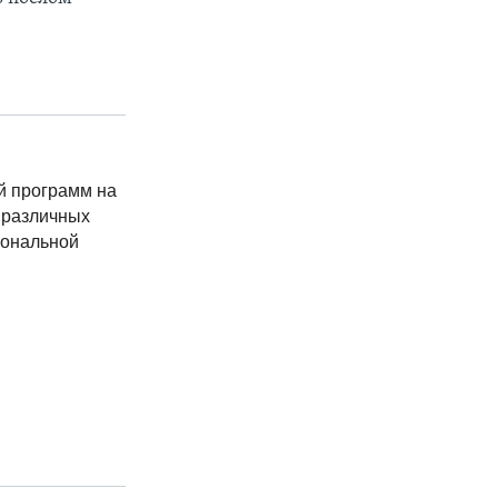
й программ на
 различных
иональной