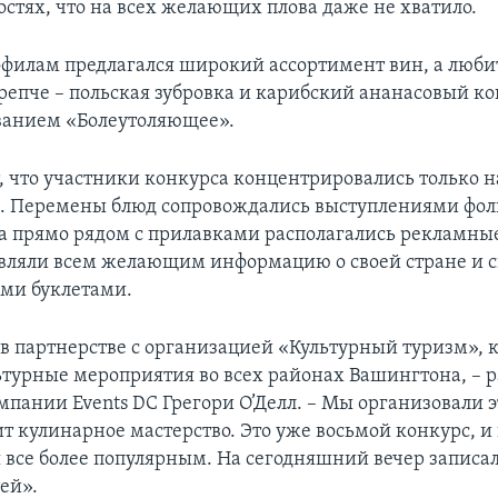
остях, что на всех желающих плова даже не хватило.
филам предлагался широкий ассортимент вин, а люб
репче – польская зубровка и карибский ананасовый ко
ванием «Болеутоляющее».
т, что участники конкурса концентрировались только н
х. Перемены блюд сопровождались выступлениями фо
 а прямо рядом с прилавками располагались рекламные
вляли всем желающим информацию о своей стране и 
ми буклетами.
в партнерстве с организацией «Культурный туризм», 
ьтурные мероприятия во всех районах Вашингтона, – 
пании Events DC Грегори О’Делл. – Мы организовали э
ит кулинарное мастерство. Это уже восьмой конкурс, 
я все более популярным. На сегодняшний вечер записа
ей».