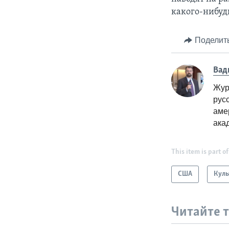
какого-нибудь
Поделит
Вад
Жур
рус
аме
ака
This item is part of
США
Куль
Читайте 