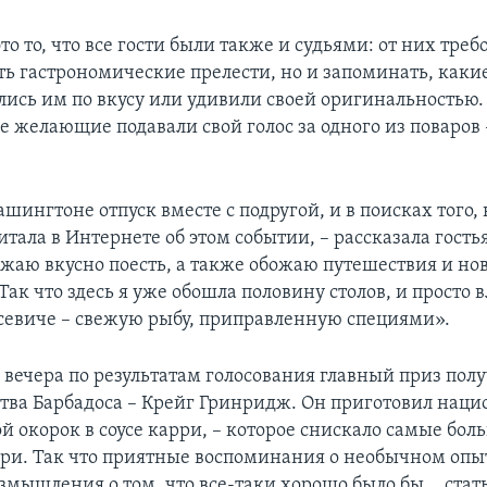
это то, что все гости были также и судьями: от них треб
ть гастрономические прелести, но и запоминать, каки
ись им по вкусу или удивили своей оригинальностью.
е желающие подавали свой голос за одного из поваров
шингтоне отпуск вместе с подругой, и в поисках того,
итала в Интернете об этом событии, – рассказала гость
божаю вкусно поесть, а также обожаю путешествия и но
Так что здесь я уже обошла половину столов, и просто 
севиче – свежую рыбу, приправленную специями».
 вечера по результатам голосования главный приз пол
ства Барбадоса – Крейг Гринридж. Он приготовил наци
й окорок в соусе карри, – которое снискало самые бол
и. Так что приятные воспоминания о необычном опыт
змышления о том, что все-таки хорошо было бы... стат