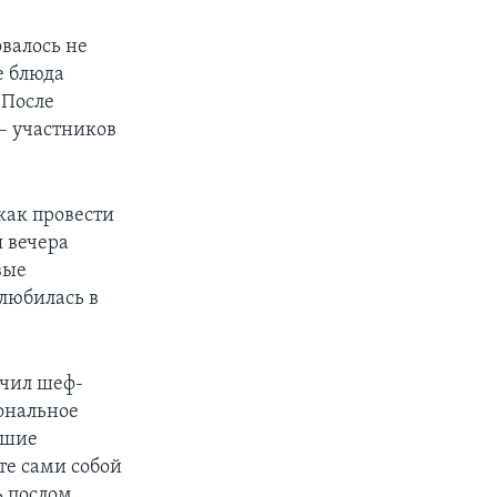
овалось не
е блюда
 После
 – участников
 как провести
я вечера
вые
влюбилась в
учил шеф-
ональное
ьшие
е сами собой
ь послом