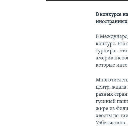
В конкурсе н
иностранных 
В Междунаро
конкурс. Его
турнира – эт
американской
которые инте
Многочислен
центр, ждала
разных стран
гусиный пашт
жире из Фили
хвосты по-га
Узбекистана.