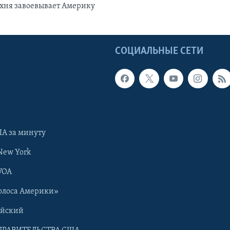
хня завоевывает Америку
Ы
СОЦИАЛЬНЫЕ СЕТИ
А за минуту
New York
VOA
олоса Америки»
ийский