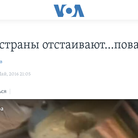
 страны отстаивают…пов
в
ай, 2016 21:05
ься
ра