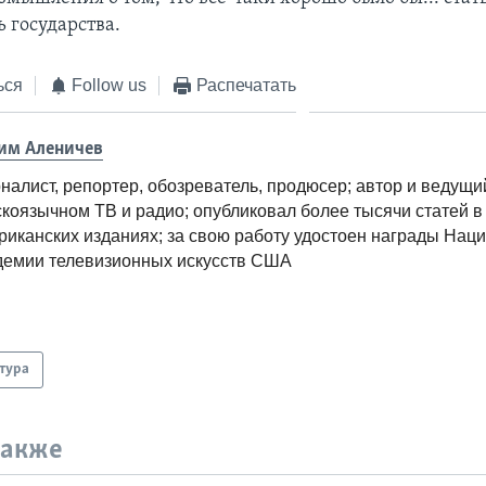
 государства.
ься
Follow us
Распечатать
им Аленичев
налист, репортер, обозреватель, продюсер; автор и ведущи
скоязычном ТВ и радио; опубликовал более тысячи статей в
риканских изданиях; за свою работу удостоен награды Нац
демии телевизионных искусств США
тура
также