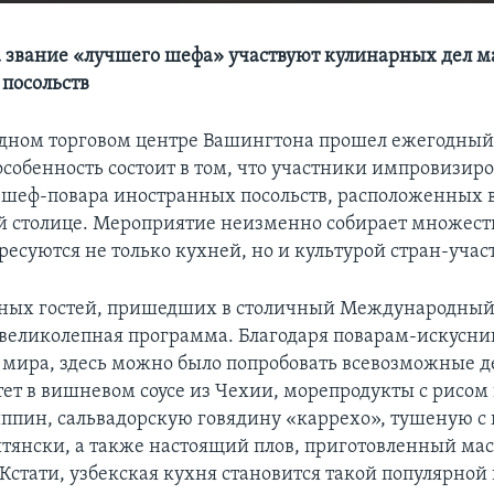
а звание «лучшего шефа» участвуют кулинарных дел м
посольств
дном торговом центре Вашингтона прошел ежегодны
 особенность состоит в том, что участники импровизир
о шеф-повара иностранных посольств, расположенных 
 столице. Мероприятие неизменно собирает множеств
ресуются не только кухней, но и культурой стран-учас
ных гостей, пришедших в столичный Международный
 великолепная программа. Благодаря поварам-искусни
 мира, здесь можно было попробовать всевозможные д
ет в вишневом соусе из Чехии, морепродукты с рисом
ппин, сальвадорскую говядину «каррехо», тушеную с
итянски, а также настоящий плов, приготовленный ма
 Кстати, узбекская кухня становится такой популярной