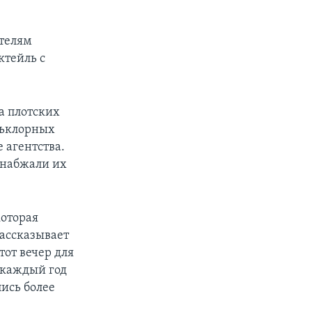
ителям
ктейль с
а плотских
льклорных
 агентства.
снабжали их
которая
рассказывает
тот вечер для
и каждый год
лись более