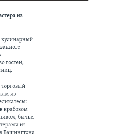
EMBED
SHARE
астера из
й кулинарный
ованного
в
о гостей,
тниц.
 торговый
кам из
еликатесы:
 в крабовом
 пивом, бычьи
стерами из
 в Вашингтоне