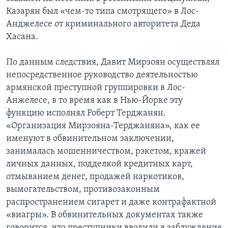
Казарян был «чем-то типа смотрящего» в Лос-
Анджелесе от криминального авторитета Деда
Хасана.
По данным следствия, Давит Мирзоян осуществлял
непосредственное руководство деятельностью
армянской преступной группировки в Лос-
Анжелесе, в то время как в Нью-Йорке эту
функцию исполнял Роберт Терджанян.
«Организация Мирзояна-Терджаняна», как ее
именуют в обвинительном заключении,
занималась мошенничеством, рэкетом, кражей
личных данных, подделкой кредитных карт,
отмыванием денег, продажей наркотиков,
вымогательством, противозаконным
распространением сигарет и даже контрафактной
«виагры». В обвинительных документах также
говорится, что преступники вводили в заблуждение