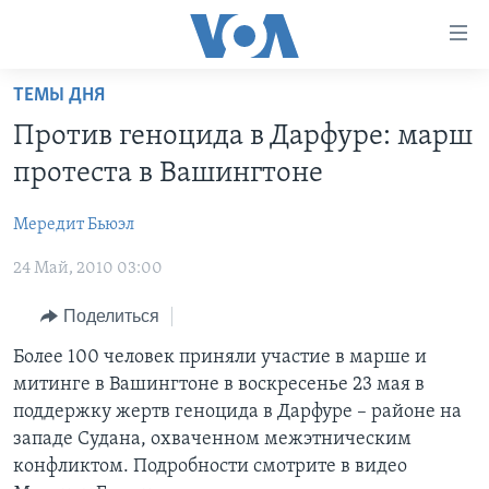
Линки
доступности
Перейти
ТЕМЫ ДНЯ
на
ГЛАВНОЕ
Против геноцида в Дарфуре: марш
основной
ПРОГРАММЫ
контент
протеста в Вашингтоне
ПРОЕКТЫ
Перейти
АМЕРИКА
к
Мередит Бьюэл
ЭКСПЕРТИЗА
НОВОСТИ ЗА МИНУТУ
УЧИМ АНГЛИЙСКИЙ
основной
24 Май, 2010 03:00
ИНТЕРВЬЮ
ИТОГИ
НАША АМЕРИКАНСКАЯ ИСТОРИЯ
навигации
Перейти
ФАКТЫ ПРОТИВ ФЕЙКОВ
ПОЧЕМУ ЭТО ВАЖНО?
А КАК В АМЕРИКЕ?
Поделиться
в
ЗА СВОБОДУ ПРЕССЫ
ДИСКУССИЯ VOA
АРТЕФАКТЫ
Более 100 человек приняли участие в марше и
поиск
митинге в Вашингтоне в воскресенье 23 мая в
УЧИМ АНГЛИЙСКИЙ
ДЕТАЛИ
АМЕРИКАНСКИЕ ГОРОДКИ
поддержку жертв геноцида в Дарфуре – районе на
ВИДЕО
НЬЮ-ЙОРК NEW YORK
ТЕСТЫ
западе Судана, охваченном межэтническим
конфликтом. Подробности смотрите в видео
ПОДПИСКА НА НОВОСТИ
АМЕРИКА. БОЛЬШОЕ ПУТЕШЕСТВИЕ