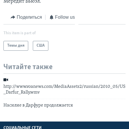
Мередит Бьюэл.
Learning English
Поделиться
Follow us
СОЦИАЛЬНЫЕ СЕТИ
This item is part of
Темы дня
США
Языки
Читайте также
http://www.voanews.com/MediaAssets2/russian/2010_05/US
_Darfur_Rally.wmv
Насилие в Дарфуре продолжается
СОЦИАЛЬНЫЕ СЕТИ