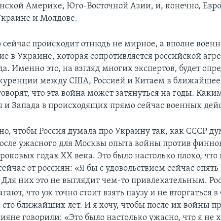
нской Америке, Юго-Восточной Азии, и, конечно, Евро
 Украине и Молдове.
о сейчас происходит отнюдь не мирное, а вполне военн
ие в Украине, которая сопротивляется российской агр
. Именно это, на взгляд многих экспертов, будет опр
куренции между США, Россией и Китаем в ближайшее 
говорят, что эта война может затянуться на годы. Как
 и Запада в происходящих прямо сейчас военных дей
но, чтобы Россия думала про Украину так, как СССР ду
сле ужасного для Москвы опыта войны против финнов
оковых годах ХХ века. Это было настолько плохо, что
ейчас от россиян: «Я бы с удовольствием сейчас опять 
Для них это не выглядит чем-то привлекательным. Ро
агают, что уж точно стоит взять паузу и не вторгаться
сто ближайших лет. И я хочу, чтобы после их войны п
яне говорили: «Это было настолько ужасно, что я не 