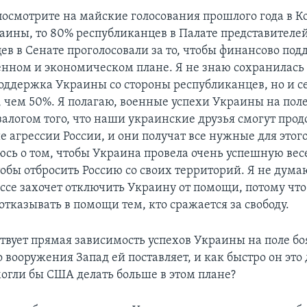
 посмотрите на майские голосования прошлого года в К
аины, то 80% республиканцев в Палате представителе
ев в Сенате проголосовали за то, чтобы финансово под
енном и экономическом плане. Я не знаю сохранилась 
оддержка Украины со стороны республиканцев, но и се
 чем 50%. Я полагаю, военные успехи Украины на поле
залогом того, что наши украинские друзья смогут про
 агрессии России, и они получат все нужные для этого
люсь о том, чтобы Украина провела очень успешную в
бы отбросить Россию со своих территорий. Я не думаю
ссе захочет отключить Украину от помощи, потому что
тказывать в помощи тем, кто сражается за свободу.
ствует прямая зависимость успехов Украины на поле боя
вооружения Запад ей поставляет, и как быстро он это 
могли бы США делать больше в этом плане?