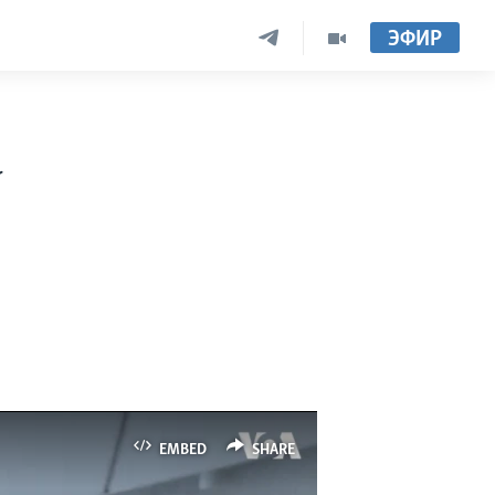
ЭФИР
а
EMBED
SHARE