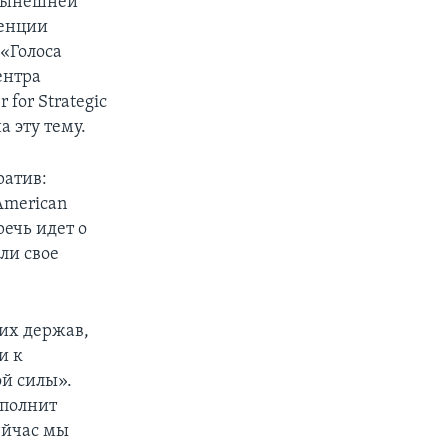
 нынешней
ренции
«Голоса
ентра
for Strategic
а эту тему.
ратив:
American
речь идет о
ли свое
ких держав,
и к
й силы».
аполнит
ейчас мы