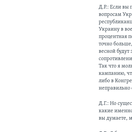
Д.Р.: Если вы
вопросам Укр
республиканц
Украину в во
процентная п
точно больше,
весной будут 
сопротивление
Так что я мо
кампанию, что
либо в Конгре
неправильно о
Д.Г.: Но суще
какие именно 
вы думаете, 