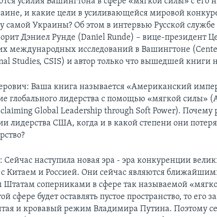
тся усилия Вашингтона в сфере «мягкой силы» с его
ине, и какие цели в усиливающейся мировой конку
у самой Украины? Об этом в интервью Русской службе 
орит Дэниел Рунде (Daniel Runde) – вице-президент Ц
их международных исследований в Вашингтоне (Center 
onal Studies, CSIS) и автор только что вышедшей книги н
ерович: Ваша книга называется «Американский импе
ие глобального лидерства с помощью «мягкой силы» (
eclaiming Global Leadership through Soft Power). Почему 
ии лидерства США, когда и в какой степени они потеря
рство?
: Сейчас наступила новая эра - эра конкуренции вели
с Китаем и Россией. Они сейчас являются ближайшим
Штатам соперниками в сфере так называемой «мягко
ой сфере будет оставлять пустое пространство, то его з
тая и кровавый режим Владимира Путина. Поэтому с