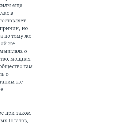
силы еще
час в
составляет
 причин, но
а по тому же
кой же
помышляла о
ство, мощная
 общество там
ль о
 таким же
ое
ре при таком
ных Штатов,