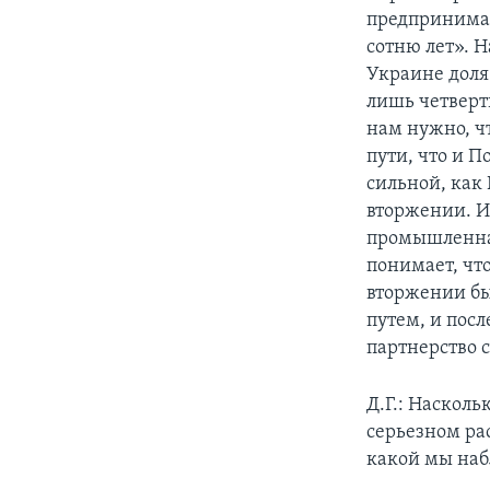
предпринимат
сотню лет». Н
Украине доля
лишь четверть
нам нужно, ч
пути, что и 
сильной, как
вторжении. И
промышленная
понимает, что
вторжении бы
путем, и посл
партнерство с
Д.Г.: Наскол
серьезном ра
какой мы наб