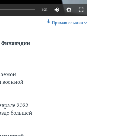
1:31
Прямая ссылка
EMBED
SHARE
ь Финляндии
ваемой
й военной
еврале 2022
раздо большей