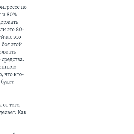
онгрессе по
й и 80%
держать
ли это 80-
йчас это
 боя этой
должать
 средства.
есеннюю
, что кто-
 будет
 от того,
делает. Как