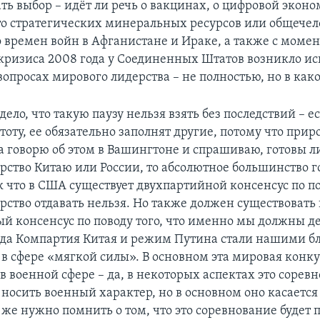
ть выбор – идёт ли речь о вакцинах, о цифровой эконо
это стратегических минеральных ресурсов или общече
о времен войн в Афганистане и Ираке, а также с момен
кризиса 2008 года у Соединенных Штатов возникло и
 вопросах мирового лидерства – не полностью, но в как
 дело, что такую паузу нельзя взять без последствий – е
тоту, ее обязательно заполнят другие, потому что прир
да говорю об этом в Вашингтоне и спрашиваю, готовы л
рство Китаю или России, то абсолютное большинство го
к что в США существует двухпартийной консенсус по по
рство отдавать нельзя. Но также должен существовать
й консенсус по поводу того, что именно мы должны де
гда Компартия Китая и режим Путина стали нашими
в сфере «мягкой силы». В основном эта мировая конк
в военной сфере – да, в некоторых аспектах это сорев
носить военный характер, но в основном оно касается
 же нужно помнить о том, что это соревнование будет 