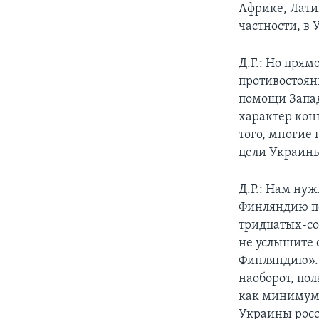
Африке, Лати
частности, в
Д.Г.: Но прям
противостоян
помощи Запада
характер кон
того, многие 
цели Украины
Д.Р.: Нам нуж
Финляндию по
тридцатых-сор
не услышите с
Финляндию». 
наоборот, пол
как минимум 
Украины росси