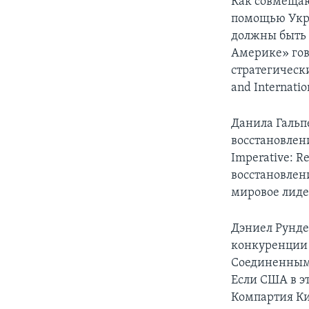
Как совмещаю
помощью Укра
должны быть 
Америке» гов
стратегическ
and Internati
Данила Гальп
восстановлен
Imperative: R
восстановлен
мировое лиде
Дэниел Рунде
конкуренции 
Соединенным 
Если США в эт
Компартия Ки