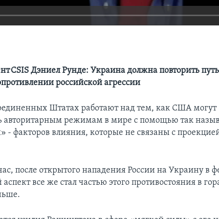
нт CSIS Дэниел Рунде: Украина должна повторить пут
опротивлении российской агрессии
оединенных Штатах работают над тем, как США могут
ь авторитарным режимам в мире с помощью так назы
» - факторов влияния, которые не связаны с проекцие
час, после открытого нападения России на Украину в ф
 аспект все же стал частью этого противостояния в го
ньше.