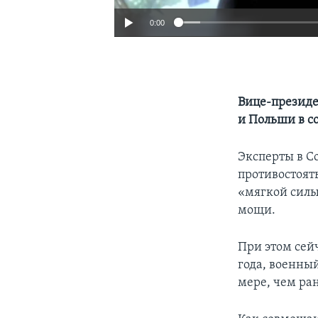
0:00
Вице-президе
и Польши в с
Эксперты в С
противостоят
«мягкой силы
мощи.
При этом сей
года, военный
мере, чем ра