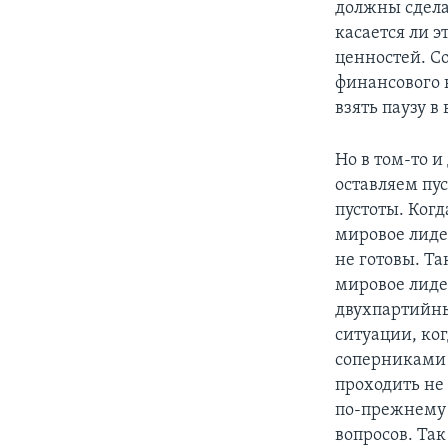
должны сдела
касается ли 
ценностей. С
финансового 
взять паузу в
Но в том-то и
оставляем пус
пустоты. Ког
мировое лиде
не готовы. Та
мировое лиде
двухпартийны
ситуации, ко
соперниками 
проходить не 
по-прежнему 
вопросов. Так