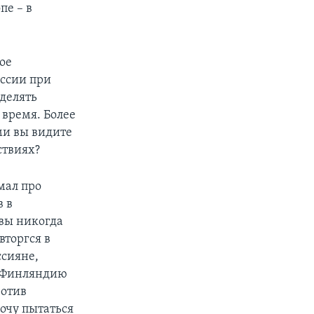
пе – в
ое
ессии при
еделять
время. Более
ими вы видите
ствиях?
мал про
 в
 вы никогда
вторгся в
ссияне,
 в Финляндию
ротив
хочу пытаться