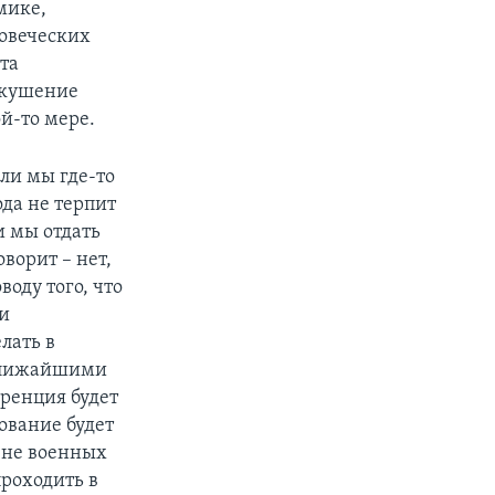
мике,
ловеческих
та
скушение
ой-то мере.
сли мы где-то
ода не терпит
и мы отдать
ворит – нет,
воду того, что
 и
лать в
 ближайшими
уренция будет
нование будет
 не военных
проходить в