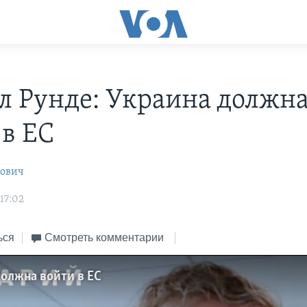
л Рунде: Украина должн
 в ЕС
рович
17:02
ься
Смотреть комментарии
должна войти в ЕС