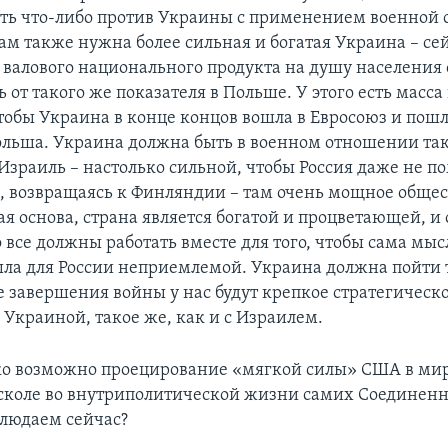
ь что-либо против Украины с применением военной 
ам также нужна более сильная и богатая Украина – сей
 валового национального продукта на душу населения 
 от такого же показателя в Польше. У этого есть масса
тобы Украина в конце концов вошла в Евросоюз и пошл
Польша. Украина должна быть в военном отношении та
 Израиль – настолько сильной, чтобы Россия даже не 
, возвращаясь к Финляндии – там очень мощное обще
 основа, страна является богатой и процветающей, и
 все должны работать вместе для того, чтобы сама мыс
ла для России неприемлемой. Украина должна пойти
е завершения войны у нас будут крепкое стратегическ
 Украиной, такое же, как и с Израилем.
ько возможно проецирование «мягкой силы» США в ми
сколе во внутриполитической жизни самих Соединен
людаем сейчас?