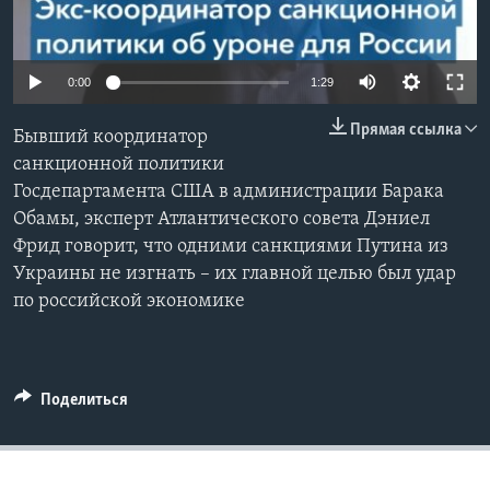
Learning English
0:00
1:29
СОЦИАЛЬНЫЕ СЕТИ
Прямая ссылка
Бывший координатор
санкционной политики
Госдепартамента США в администрации Барака
Языки
Обамы, эксперт Атлантического совета Дэниел
Фрид говорит, что одними санкциями Путина из
Украины не изгнать – их главной целью был удар
по российской экономике
Поделиться