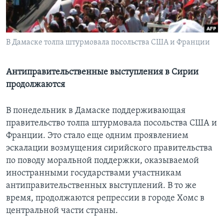
Learning English
В Дамаске толпа штурмовала посольства США и Франции
СОЦИАЛЬНЫЕ СЕТИ
Антиправительственные выступления в Сирии
продолжаются
Языки
В понедельник в Дамаске поддерживающая
правительство толпа штурмовала посольства США и
Франции. Это стало еще одним проявлением
эскалации возмущения сирийского правительства
по поводу моральной поддержки, оказываемой
иностранными государствами участникам
антиправительственных выступлений. В то же
время, продолжаются репрессии в городе Хомс в
центральной части страны.