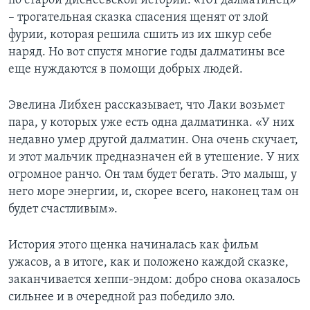
по старой диснеевской истории. «101 далматинец»
– трогательная сказка спасения щенят от злой
фурии, которая решила сшить из их шкур себе
наряд. Но вот спустя многие годы далматины все
еще нуждаются в помощи добрых людей.
Эвелина Либхен рассказывает, что Лаки возьмет
пара, у которых уже есть одна далматинка. «У них
недавно умер другой далматин. Она очень скучает,
и этот мальчик предназначен ей в утешение. У них
огромное ранчо. Он там будет бегать. Это малыш, у
него море энергии, и, скорее всего, наконец там он
будет счастливым».
История этого щенка начиналась как фильм
ужасов, а в итоге, как и положено каждой сказке,
заканчивается хеппи-эндом: добро снова оказалось
сильнее и в очередной раз победило зло.