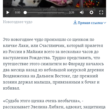
Learning English
0:00
3:26
СОЦИАЛЬНЫЕ СЕТИ
Новогоднее чудо
Прямая ссылка
Это новогоднее чудо произошло со щенком по
Языки
кличке Лаки, или Счастливчик, который прилетел
из России в Майами всего за несколько часов до
наступления Рождества. Трудно представить, что
путешествие этого симпатяги во Флориду началось
два месяца назад из небольшой амурской деревни
Воздвиженка на Дальнем Востоке, где прежний
хозяин держал малыша, привязанным к бочке и
избивал.
«Судьба этого щенка очень необычна», -
рассказывает Эвелина Либхен, адвокат, защитница