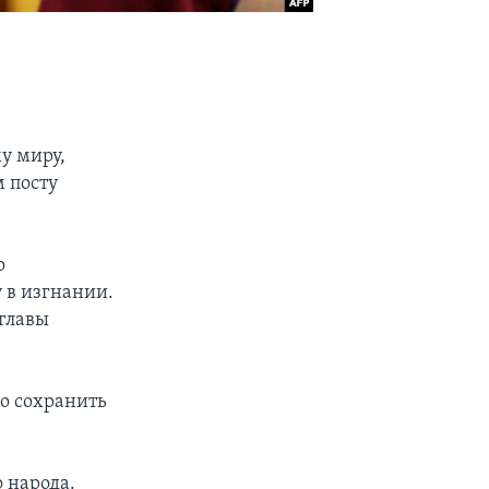
у миру,
м посту
о
 в изгнании.
 главы
но сохранить
 народа.