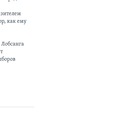
азителем
ор, как ему
и Лобсанга
ет
ыборов