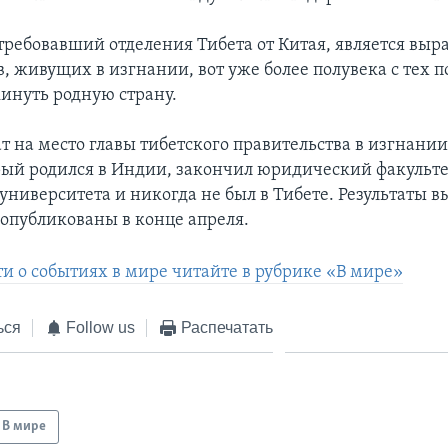
требовавший отделения Тибета от Китая, является выр
, живущих в изгнании, вот уже более полувека с тех п
инуть родную страну.
т на место главы тибетского правительства в изгнани
рый родился в Индии, закончил юридический факульт
университета и никогда не был в Тибете. Результаты в
опубликованы в конце апреля.
ти о событиях в мире читайте в рубрике «В мире»
ься
Follow us
Распечатать
В мире