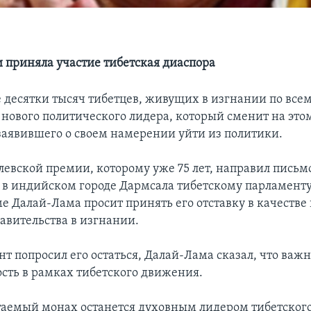
и приняла участие тибетская диаспора
е десятки тысяч тибетцев, живущих в изгнании по всем
 нового политического лидера, который сменит на это
заявившего о своем намерении уйти из политики.
левской премии, которому уже 75 лет, направил письм
в индийском городе Дармсала тибетскому парламенту
е Далай-Лама просит принять его отставку в качестве
равительства в изгнании.
т попросил его остаться, Далай-Лама сказал, что важ
сть в рамках тибетского движения.
таемый монах останется духовным лидером тибетского