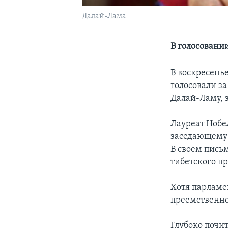
Далай-Лама
В голосовани
В воскресень
голосовали за
Далай-Ламу, 
Лауреат Нобе
заседающему 
В своем письм
тибетского п
Хотя парламен
преемственно
Глубоко почи