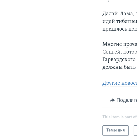
Далай-Лама, 
идей тибетцев
пришлось пок
Многие проча
Сенгей, кото
Гарвардского 
должны быть 
Другие новос
Поделит
This item is part of
Темы дня