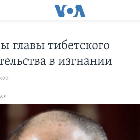
ы главы тибетского
тельства в изгнании
3:00
ься