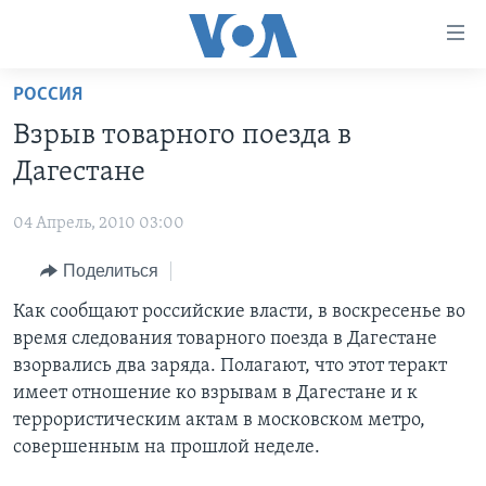
Линки
доступности
Перейти
РОССИЯ
на
ГЛАВНОЕ
Взрыв товарного поезда в
основной
ПРОГРАММЫ
контент
Дагестане
ПРОЕКТЫ
Перейти
АМЕРИКА
к
04 Апрель, 2010 03:00
ЭКСПЕРТИЗА
НОВОСТИ ЗА МИНУТУ
УЧИМ АНГЛИЙСКИЙ
основной
Поделиться
ИНТЕРВЬЮ
ИТОГИ
НАША АМЕРИКАНСКАЯ ИСТОРИЯ
навигации
Перейти
ФАКТЫ ПРОТИВ ФЕЙКОВ
Как сообщают российские власти, в воскресенье во
ПОЧЕМУ ЭТО ВАЖНО?
А КАК В АМЕРИКЕ?
в
время следования товарного поезда в Дагестане
ЗА СВОБОДУ ПРЕССЫ
ДИСКУССИЯ VOA
АРТЕФАКТЫ
поиск
взорвались два заряда. Полагают, что этот теракт
УЧИМ АНГЛИЙСКИЙ
ДЕТАЛИ
АМЕРИКАНСКИЕ ГОРОДКИ
имеет отношение ко взрывам в Дагестане и к
террористическим актам в московском метро,
ВИДЕО
НЬЮ-ЙОРК NEW YORK
ТЕСТЫ
совершенным на прошлой неделе.
ПОДПИСКА НА НОВОСТИ
АМЕРИКА. БОЛЬШОЕ ПУТЕШЕСТВИЕ