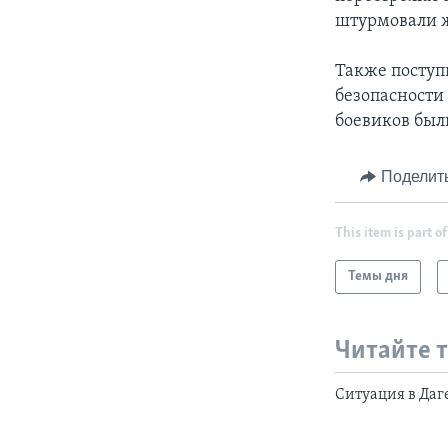
штурмовали ж
Также поступ
безопасности
боевиков был
Поделит
This item is part of
Темы дня
Читайте 
Ситуация в Даг