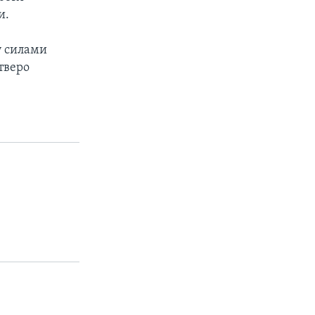
и.
у силами
тверо