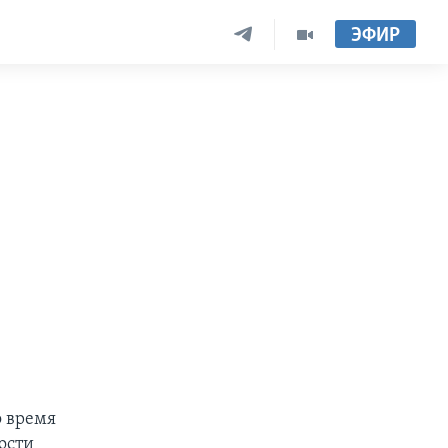
ЭФИР
о время
ости