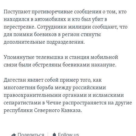
Learning English
Поступают противоречивые сообщения о том, кто
находился в автомобилях и кто был убит в
перестрелке. Сотрудники милиции сообщают, что
СОЦИАЛЬНЫЕ СЕТИ
для поимки боевиков в регион стянуты
дополнительные подразделения.
Языки
Упомянутые телевышка и станция мобильной
связи были обстреляны боевиками накануне.
Дагестан являет собой пример того, как
многолетняя борьба между российскими
правоохранительными органами и исламскими
сепаратистами в Чечне распространяется на другие
республики Северного Кавказа.
Поделиться
Follow us