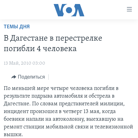
Линки
доступности
Перейти
ТЕМЫ ДНЯ
на
ГЛАВНОЕ
В Дагестане в перестрелке
основной
ПРОГРАММЫ
контент
погибли 4 человека
ПРОЕКТЫ
Перейти
АМЕРИКА
к
13 Май, 2010 03:00
ЭКСПЕРТИЗА
НОВОСТИ ЗА МИНУТУ
УЧИМ АНГЛИЙСКИЙ
основной
Поделиться
ИНТЕРВЬЮ
ИТОГИ
НАША АМЕРИКАНСКАЯ ИСТОРИЯ
навигации
Перейти
ФАКТЫ ПРОТИВ ФЕЙКОВ
По меньшей мере четыре человека погибли в
ПОЧЕМУ ЭТО ВАЖНО?
А КАК В АМЕРИКЕ?
в
результате подрыва автомобиля и обстрела в
ЗА СВОБОДУ ПРЕССЫ
ДИСКУССИЯ VOA
АРТЕФАКТЫ
поиск
Дагестане. По словам представителей милиции,
УЧИМ АНГЛИЙСКИЙ
ДЕТАЛИ
АМЕРИКАНСКИЕ ГОРОДКИ
инцидент произошел в четверг 13 мая, когда
боевики напали на автоколонну, выехавшую на
ВИДЕО
НЬЮ-ЙОРК NEW YORK
ТЕСТЫ
ремонт станции мобильной связи и телевизионной
ПОДПИСКА НА НОВОСТИ
АМЕРИКА. БОЛЬШОЕ ПУТЕШЕСТВИЕ
вышки.