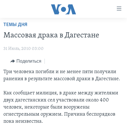
Линки
доступности
Перейти
ТЕМЫ ДНЯ
на
ГЛАВНОЕ
Массовая драка в Дагестане
основной
ПРОГРАММЫ
контент
31 Июль, 2010 03:00
ПРОЕКТЫ
Перейти
АМЕРИКА
к
ЭКСПЕРТИЗА
Поделиться
НОВОСТИ ЗА МИНУТУ
УЧИМ АНГЛИЙСКИЙ
основной
ИНТЕРВЬЮ
ИТОГИ
НАША АМЕРИКАНСКАЯ ИСТОРИЯ
Три человека погибли и не менее пяти получили
навигации
ранения в результате массовой драки в Дагестане.
Перейти
ФАКТЫ ПРОТИВ ФЕЙКОВ
ПОЧЕМУ ЭТО ВАЖНО?
А КАК В АМЕРИКЕ?
в
ЗА СВОБОДУ ПРЕССЫ
ДИСКУССИЯ VOA
АРТЕФАКТЫ
Как сообщает милиция, в драке между жителями
поиск
двух дагестанских сел участвовали около 400
УЧИМ АНГЛИЙСКИЙ
ДЕТАЛИ
АМЕРИКАНСКИЕ ГОРОДКИ
человек, некоторые были вооружены
ВИДЕО
НЬЮ-ЙОРК NEW YORK
ТЕСТЫ
огнестрельным оружием. Причина беспорядков
пока неизвестна.
ПОДПИСКА НА НОВОСТИ
АМЕРИКА. БОЛЬШОЕ ПУТЕШЕСТВИЕ