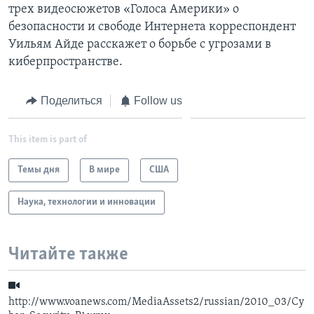
трех видеосюжетов «Голоса Америки» о
Learning English
безопасности и свободе Интернета корреспондент
Уильям Айде расскажет о борьбе с угрозами в
киберпространстве.
СОЦИАЛЬНЫЕ СЕТИ
Поделиться
Follow us
Языки
This item is part of
Темы дня
В мире
США
Наука, технологии и инновации
Читайте также
http://www.voanews.com/MediaAssets2/russian/2010_03/Cy