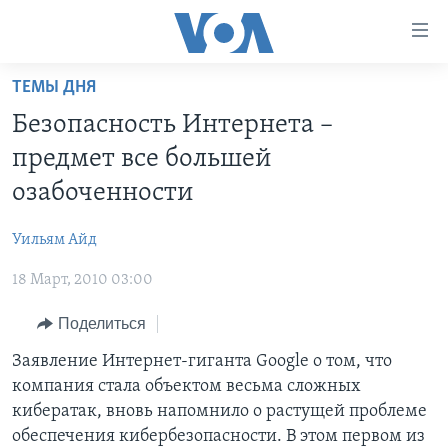
Линки
доступности
Перейти
ТЕМЫ ДНЯ
на
ГЛАВНОЕ
Безопасность Интернета –
основной
ПРОГРАММЫ
контент
предмет все большей
ПРОЕКТЫ
Перейти
АМЕРИКА
озабоченности
к
ЭКСПЕРТИЗА
НОВОСТИ ЗА МИНУТУ
УЧИМ АНГЛИЙСКИЙ
основной
Уильям Айд
ИНТЕРВЬЮ
ИТОГИ
НАША АМЕРИКАНСКАЯ ИСТОРИЯ
навигации
Перейти
18 Март, 2010 03:00
ФАКТЫ ПРОТИВ ФЕЙКОВ
ПОЧЕМУ ЭТО ВАЖНО?
А КАК В АМЕРИКЕ?
в
ЗА СВОБОДУ ПРЕССЫ
Поделиться
ДИСКУССИЯ VOA
АРТЕФАКТЫ
поиск
УЧИМ АНГЛИЙСКИЙ
ДЕТАЛИ
АМЕРИКАНСКИЕ ГОРОДКИ
Заявление Интернет-гиганта Google о том, что
компания стала объектом весьма сложных
ВИДЕО
НЬЮ-ЙОРК NEW YORK
ТЕСТЫ
кибератак, вновь напомнило о растущей проблеме
ПОДПИСКА НА НОВОСТИ
АМЕРИКА. БОЛЬШОЕ ПУТЕШЕСТВИЕ
обеспечения кибербезопасности. В этом первом из