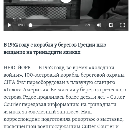
Learning English
0:00
3:59
СОЦИАЛЬНЫЕ СЕТИ
В 1952 году с корабля у берегов Греции шло
вещание на тринадцати языках
Языки
НЬЮ-ЙОРК —
В 1952 году, во время «холодной
войны», 100-метровый корабль береговой охраны
США был переоборудован в плавучую станцию
«Голоса Америки». Ее миссия у берегов греческого
острова Родос продлилась более десяти лет – Cutter
Courier передавал информацию на тринадцати
языках за «железный занавес». Наш
корреспондент подготовила репортаж о выставке,
посвященной военнослужащим Cutter Courier и