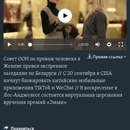
Learning English
No media source currently available
СОЦИАЛЬНЫЕ СЕТИ
0:00
1:00:00
Языки
Прямая ссылка
Совет ООН по правам человека в
Женеве провел экстренное
заседание по Беларуси // С 20 сентября в США
начнут блокировать китайские мобильные
приложения TikTok и WeChat // В воскресенье в
Лос-Анджелесе состоится виртуальная церемония
вручения премий «Эмми»
Поделиться