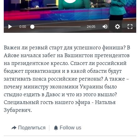
Learning English
0:00
24:05
СОЦИАЛЬНЫЕ СЕТИ
Важен ли резвый старт для успешного финиша? В
Айове начался забег на Вашингтон претендентов
Языки
на президентское кресло. Спасет ли российский
бюджет приватизация и в какой области будут
затягивать пояса российские регионы? А также –
почему министру экономики Украины было
стыдно ездить в Давос и что из этого вышло?
Специальный гость нашего эфира - Наталья
Зубаревич.
Поделиться
Follow us