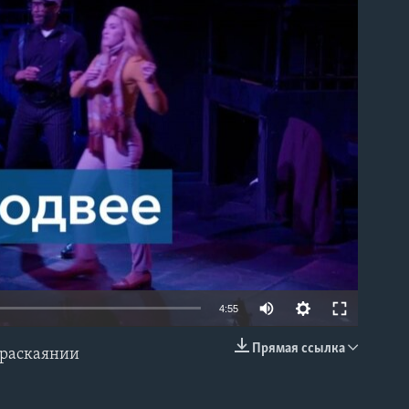
able
4:55
Прямая ссылка
и раскаянии
EMBED