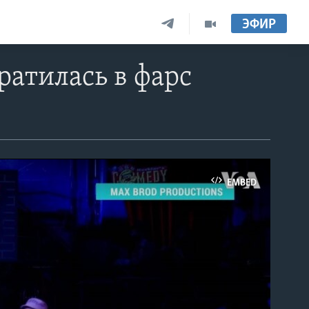
ЭФИР
ратилась в фарс
EMBED