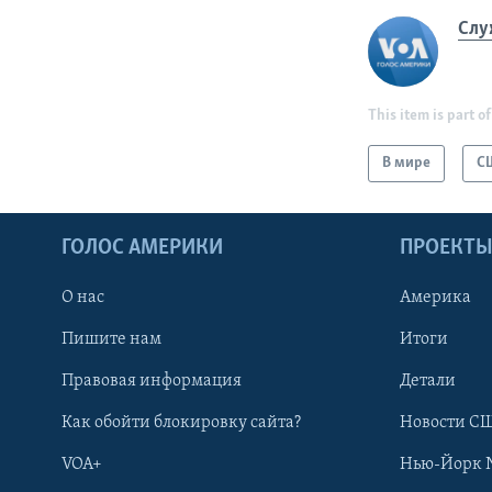
Слу
This item is part of
В мире
С
ГОЛОС АМЕРИКИ
ПРОЕКТ
О нас
Америка
Пишите нам
Итоги
Правовая информация
Детали
Как обойти блокировку сайта?
Новости СШ
VOA+
Нью-Йорк 