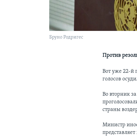
Бруно Родригес
Против резол
Вот уже 22-й
голосов осуд
Во вторник з
проголосовал
страны возде
Министр инос
представляет