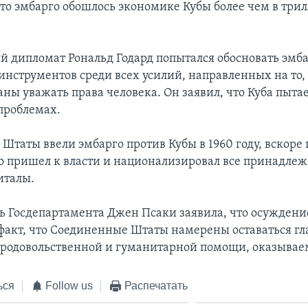
что эмбарго обошлось экономике Кубы более чем в три
 дипломат Рональд Годард попытался обосновать эмба
 инструментов среди всех усилий, направленных на то,
аны уважать права человека. Он заявил, что Куба пыта
проблемах.
таты ввели эмбарго против Кубы в 1960 году, вскоре п
о пришел к власти и национализировал все принадл
италы.
ь Госдепартамента Джен Псаки заявила, что осуждени
 факт, что Соединенные Штаты намерены оставаться г
родовольственной и гуманитарной помощи, оказывае
ься
Follow us
Распечатать