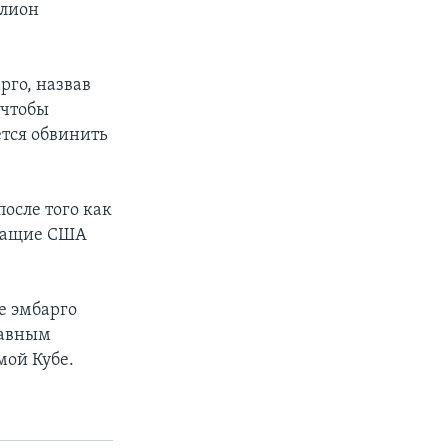
ллион
рго, назвав
 чтобы
ется обвинить
осле того как
ежащие США
е эмбарго
лавным
мой Кубе.