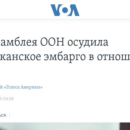
самблея ООН осудила
канское эмбарго в отно
ей «Голоса Америки»
3 04:38
ься