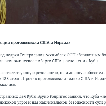
юции проголосовали США и Израиль
 год подряд Генеральная Ассамблея ООН абсолютным 
ила экономическое эмбарго США в отношении Кубы.
а соответствующую резолюцию, не имеющую обязатель
и 188 стран. Против проголосовали только США и Израи
ржались.
транных дел Кубы Бруно Родригес заявил, что Куба «н
 никакой угрозы для национальной безопасности супе