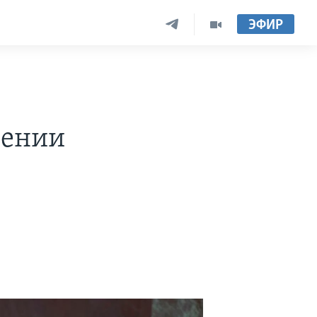
ЭФИР
шении