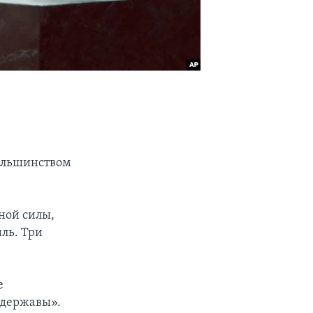
большинством
ной силы,
ль. Три
е
рдержавы».