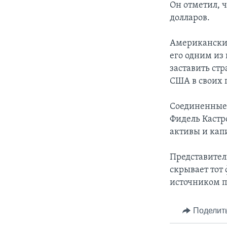
Он отметил, 
долларов.
Американский
его одним из
заставить стр
США в своих 
Соединенные Ш
Фидель Кастр
активы и кап
Представител
скрывает тот
источником п
Поделит