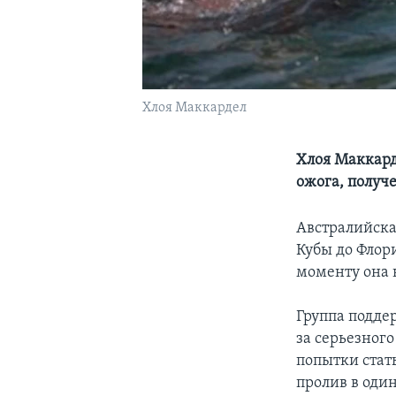
Хлоя Маккардел
Хлоя Маккард
ожога, получ
Австралийска
Кубы до Флори
моменту она н
Группа подде
за серьезного
попытки стат
пролив в один