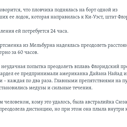
оворится, что пловчиха поднялась на борт одной из
их ее лодок, которая направилась к Ки-Уэст, штат Фло
ления ей потребуется 24 часа.
ортсменка из Мельбурна надеялась преодолеть расстоя
рно за 60 часов.
я неудачная попытка преодолеть вплавь Флоридский про
кардел ее предпринимали американка Дайана Найад и
 – каждая по два раза. Главными препятствиями на п
становились медузы и сильные течения.
 человеком, кому это удалось, была австралийка Сюз
 преодолела дистанцию, но при этом она плыла внутри 