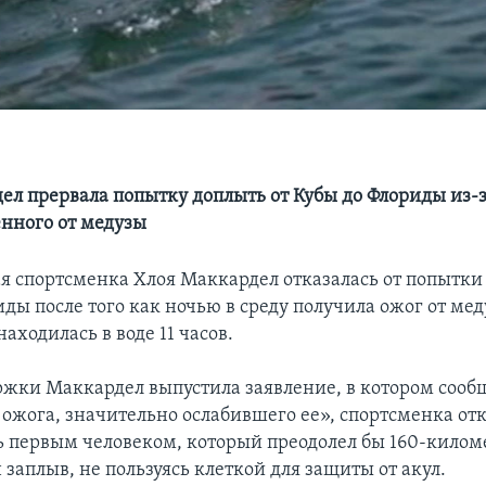
ел прервала попытку доплыть от Кубы до Флориды из-з
енного от медузы
я спортсменка Хлоя Маккардел отказалась от попытки
ды после того как ночью в среду получила ожог от мед
аходилась в воде 11 часов.
ржки Маккардел выпустила заявление, в котором сообщ
 ожога, значительно ослабившего ее», спортсменка отк
ь первым человеком, который преодолел бы 160-кило
 заплыв, не пользуясь клеткой для защиты от акул.