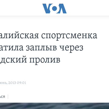
алийская спортсменка
атила заплыв через
дский пролив
юнь, 2013 09:01
ься