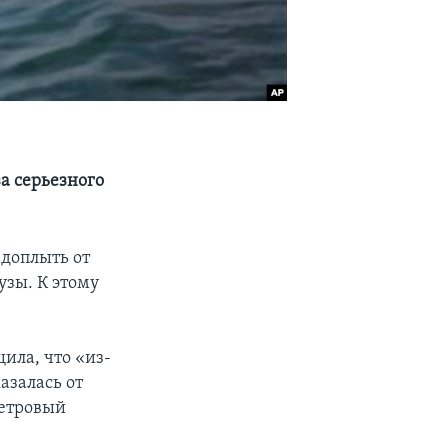
а серьезного
 доплыть от
узы. К этому
ила, что «из-
азалась от
метровый