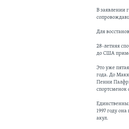
В заявлении г
сопровождавш
Для восстанов
28-летняя сп
до США приме
Это уже пята
года. До Мак
Пенни Палфри
спортсменок 
Единственным
1997 году она
акул.