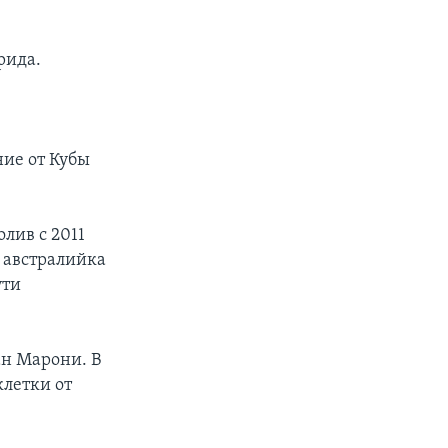
рида.
ние от Кубы
лив с 2011
 австралийка
ути
ан Марони. В
клетки от