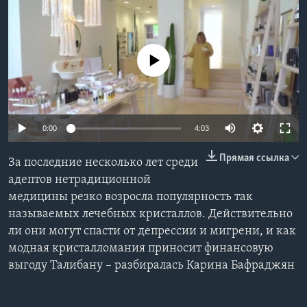
Learning English
No media source currently available
СОЦИАЛЬНЫЕ СЕТИ
Языки
0:00
4:03
Прямая ссылка
За последние несколько лет среди
адептов нетрадиционной
медицины резко возросла популярность так
называемых лечебных кристаллов. Действительно
ли они могут спасти от депрессии и мигрени, и как
модная кристалломания приносит финансовую
выгоду Талибану – разбиралась Карина Бафраджян