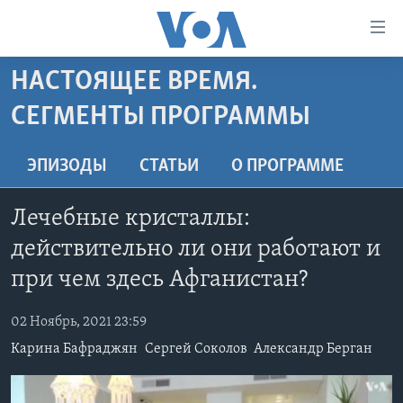
Линки
доступности
Перейти
НАСТОЯЩЕЕ ВРЕМЯ.
на
ГЛАВНОЕ
СЕГМЕНТЫ ПРОГРАММЫ
основной
ПРОГРАММЫ
контент
ПРОЕКТЫ
Перейти
АМЕРИКА
ЭПИЗОДЫ
СТАТЬИ
O ПРОГРАММЕ
к
ЭКСПЕРТИЗА
НОВОСТИ ЗА МИНУТУ
УЧИМ АНГЛИЙСКИЙ
основной
Лечебные кристаллы:
ИНТЕРВЬЮ
ИТОГИ
НАША АМЕРИКАНСКАЯ ИСТОРИЯ
навигации
действительно ли они работают и
Перейти
ФАКТЫ ПРОТИВ ФЕЙКОВ
ПОЧЕМУ ЭТО ВАЖНО?
А КАК В АМЕРИКЕ?
в
при чем здесь Афганистан?
ЗА СВОБОДУ ПРЕССЫ
ДИСКУССИЯ VOA
АРТЕФАКТЫ
поиск
УЧИМ АНГЛИЙСКИЙ
02 Ноябрь, 2021 23:59
ДЕТАЛИ
АМЕРИКАНСКИЕ ГОРОДКИ
Карина Бафраджян
Сергей Соколов
Александр Берган
ВИДЕО
НЬЮ-ЙОРК NEW YORK
ТЕСТЫ
ПОДПИСКА НА НОВОСТИ
АМЕРИКА. БОЛЬШОЕ ПУТЕШЕСТВИЕ