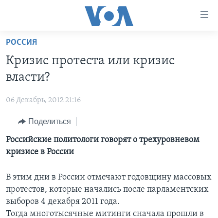
Линки
доступности
Перейти
РОССИЯ
на
ГЛАВНОЕ
Кризис протеста или кризис
основной
ПРОГРАММЫ
контент
власти?
ПРОЕКТЫ
Перейти
АМЕРИКА
к
06 Декабрь, 2012 21:16
ЭКСПЕРТИЗА
НОВОСТИ ЗА МИНУТУ
УЧИМ АНГЛИЙСКИЙ
основной
Поделиться
ИНТЕРВЬЮ
ИТОГИ
НАША АМЕРИКАНСКАЯ ИСТОРИЯ
навигации
Перейти
ФАКТЫ ПРОТИВ ФЕЙКОВ
Российские политологи говорят о трехуровневом
ПОЧЕМУ ЭТО ВАЖНО?
А КАК В АМЕРИКЕ?
в
кризисе в России
ЗА СВОБОДУ ПРЕССЫ
ДИСКУССИЯ VOA
АРТЕФАКТЫ
поиск
УЧИМ АНГЛИЙСКИЙ
ДЕТАЛИ
АМЕРИКАНСКИЕ ГОРОДКИ
В этим дни в России отмечают годовщину массовых
протестов, которые начались после парламентских
ВИДЕО
НЬЮ-ЙОРК NEW YORK
ТЕСТЫ
выборов 4 декабря 2011 года.
ПОДПИСКА НА НОВОСТИ
АМЕРИКА. БОЛЬШОЕ ПУТЕШЕСТВИЕ
Тогда многотысячные митинги сначала прошли в